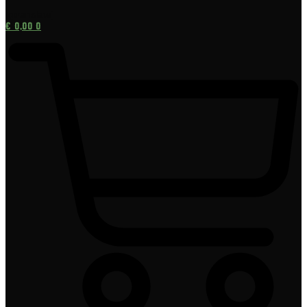
[gtranslate]
€
0,00
0