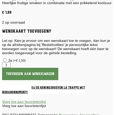
Heerlijke fruitige smaken in combinatie met een prikkelend koolzuur.
€
1,99
2 op voorraad
Wenskaart toevoegen?
Let op: Kies je ervoor om een wenskaart toe te voegen, dan kun je
op de afrekenpagina bij 'Bestelnotities' je persoonlijke tekst
toevoegen voor op de wenskaart! De wenskaart hoeft één keer te
worden toegevoegd voor de gehele bestelling.
Ja
(
+
€
1,50
)
Brouwerij
De
Koningshoeven
Toevoegen aan winkelwagen
La
Trappe
Wit
Neem een Brouwerij De Koningshoeven La Trappe Wit
aantal
bierabonnement!
Voeg toe aan favorietenlijst
Voeg toe aan favorietenlijst