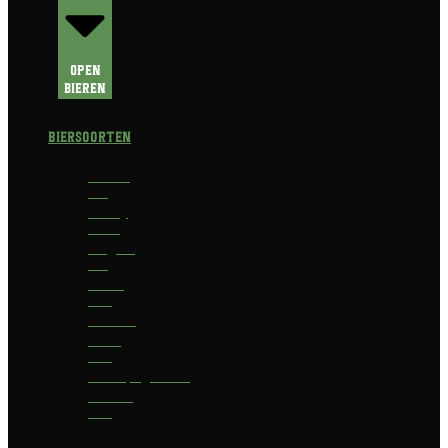
Open
Bieren
Biersoorten
Amber
Ale
Barley
Wine
Belgian
Ale
Blond
bier
Bokbier
Bruin
bier
Champagnebier
Dubbel
bier
Fruit