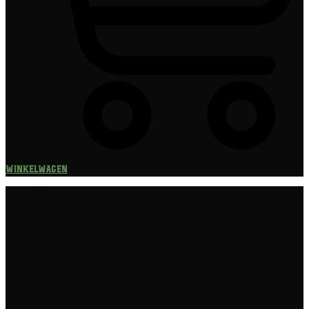
Winkelwagen
Speciaalbier
Bierpakket
Giftpacks
Bierabonnement
Bierproeverij
Bierglazen