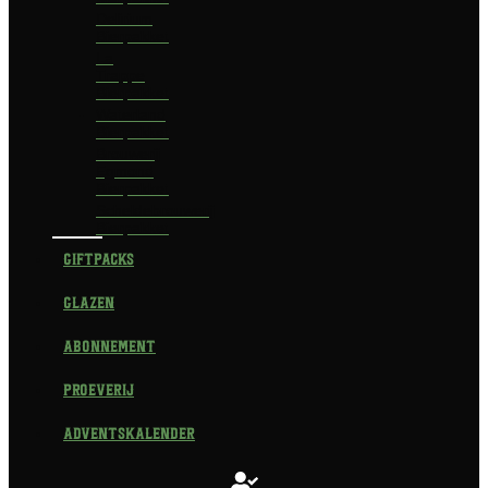
Delirium
Bierpakket
La
Trappe
Bierpakket
Waterland
Bierpakket
Brouwerij
Egmond
Bierpakket
Scheldebrouwerij
Bierpakket
Giftpacks
Glazen
Abonnement
Proeverij
Adventskalender