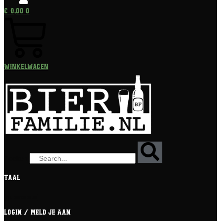
€
0,00
0
Winkelwagen
Zoeken
Taal
[gtranslate]
Login / meld je aan