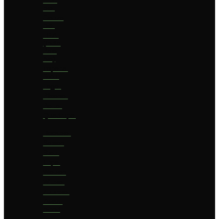
bier
Geuze
bier
I.P.A.
(India
Pale
Ale)
Imperial
Stout
Lager
Pilsener
Porter
Quadrupel
Rookbier
Saison
Stout
Tripel
Weizen
Witbier
Zuurbier
Zwaar
blond