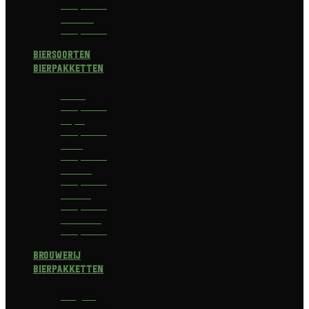
Bierpakket
Bokbier
Bierpakket
Biersoorten
Bierpakketten
Blond
Bierpakket
Tripel
Bierpakket
I.P.A.
Bierpakket
Dubbel
Bierpakket
Witbier
Bierpakket
Alcoholvrij
Bierpakket
Brouwerij
Bierpakketten
Affligem
Bierpakket