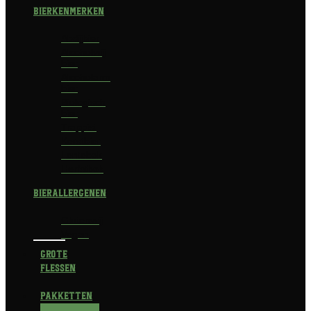
Bierkenmerken
Abdijbier
Alcoholvrij
bier
Alcoholarm
bier
Biologisch
bier
Trappist
Kerstbier
Lentebok
Herfstbok
Bierallergenen
Glutenvrij
Vegan
Grote
flessen
Pakketten