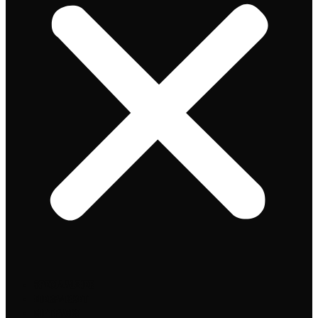
Speciaalbier
Bierpakket
Giftpacks