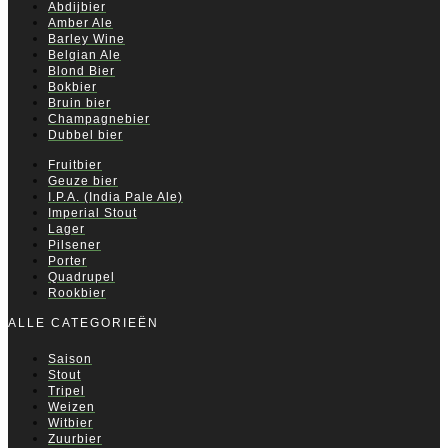
Abdijbier
Amber Ale
Barley Wine
Belgian Ale
Blond Bier
Bokbier
Bruin bier
Champagnebier
Dubbel bier
Fruitbier
Geuze bier
I.P.A. (India Pale Ale)
Imperial Stout
Lager
Pilsener
Porter
Quadrupel
Rookbier
ALLE CATEGORIEËN
Saison
Stout
Tripel
Weizen
Witbier
Zuurbier