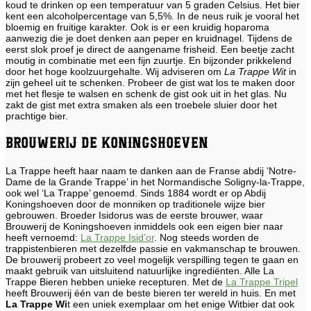
koud te drinken op een temperatuur van 5 graden Celsius. Het bier
kent een alcoholpercentage van 5,5%. In de neus ruik je vooral het
bloemig en fruitige karakter. Ook is er een kruidig hoparoma
aanwezig die je doet denken aan peper en kruidnagel. Tijdens de
eerst slok proef je direct de aangename frisheid. Een beetje zacht
moutig in combinatie met een fijn zuurtje. En bijzonder prikkelend
door het hoge koolzuurgehalte. Wij adviseren om
La Trappe Wit
in
zijn geheel uit te schenken. Probeer de gist wat los te maken door
met het flesje te walsen en schenk de gist ook uit in het glas. Nu
zakt de gist met extra smaken als een troebele sluier door het
prachtige bier.
Brouwerij de Koningshoeven
La Trappe heeft haar naam te danken aan de Franse abdij ‘Notre-
Dame de la Grande Trappe’ in het Normandische Soligny-la-Trappe,
ook wel ‘La Trappe’ genoemd. Sinds 1884 wordt er op Abdij
Koningshoeven door de monniken op traditionele wijze bier
gebrouwen. Broeder Isidorus was de eerste brouwer, waar
Brouwerij de Koningshoeven inmiddels ook een eigen bier naar
heeft vernoemd:
La Trappe Isid’or
. Nog steeds worden de
trappistenbieren met dezelfde passie en vakmanschap te brouwen.
De brouwerij probeert zo veel mogelijk verspilling tegen te gaan en
maakt gebruik van uitsluitend natuurlijke ingrediënten. Alle La
Trappe Bieren hebben unieke recepturen. Met de
La Trappe Tripel
heeft Brouwerij één van de beste bieren ter wereld in huis. En met
La Trappe Wi
t een uniek exemplaar om het enige Witbier dat ook