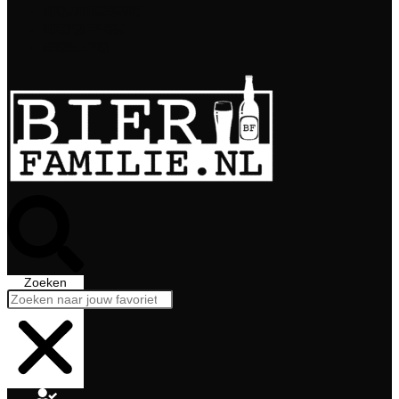
Bierabonnement
Bierproeverij
Bierglazen
Zoeken