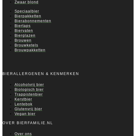
Zwaar blond
Speciaalbier
Bierpakketten
Bierabonnementen
Biertaps
Biervaten
Bierglazen
Brouwen
Brouwketels
Brouwpakketten
BIERALLERGENEN & KENMERKEN
Alcoholvrij bier
Biologisch bier
Trappistenbier
Kerstbier
Lentebok
Glutenvrij bier
Vegan bier
OVER BIERFAMILIE.NL
Over ons