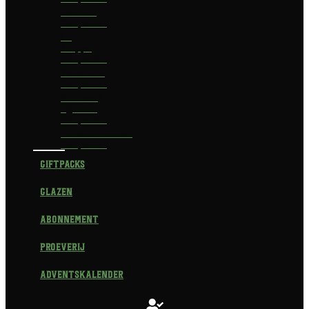
Delirium
Bierpakket
La
Trappe
Bierpakket
Waterland
Bierpakket
Brouwerij
Egmond
Bierpakket
Scheldebrouwerij
Bierpakket
Giftpacks
Glazen
Abonnement
Proeverij
Adventskalender