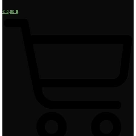
[gtranslate]
€
0,00
0