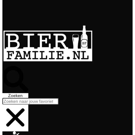
Bierabonnement
Bierproeverij
Bierglazen
Zoeken