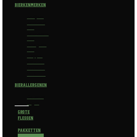
Bierkenmerken
Abdijbier
Alcoholvrij
bier
Alcoholarm
bier
Biologisch
bier
Trappist
Kerstbier
Lentebok
Herfstbok
Bierallergenen
Glutenvrij
Vegan
Grote
flessen
Pakketten