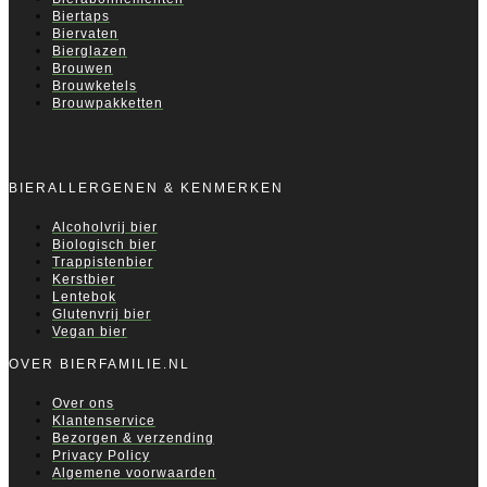
Biertaps
Biervaten
Bierglazen
Brouwen
Brouwketels
Brouwpakketten
BIERALLERGENEN & KENMERKEN
Alcoholvrij bier
Biologisch bier
Trappistenbier
Kerstbier
Lentebok
Glutenvrij bier
Vegan bier
OVER BIERFAMILIE.NL
Over ons
Klantenservice
Bezorgen & verzending
Privacy Policy
Algemene voorwaarden