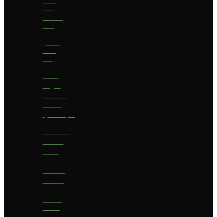
bier
Geuze
bier
I.P.A.
(India
Pale
Ale)
Imperial
Stout
Lager
Pilsener
Porter
Quadrupel
Rookbier
Saison
Stout
Tripel
Weizen
Witbier
Zuurbier
Zwaar
blond