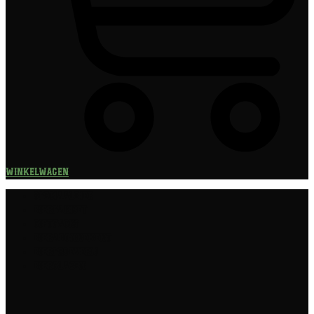
Winkelwagen
Speciaalbier
Bierpakket
Giftpacks
Bierabonnement
Bierproeverij
Bierglazen