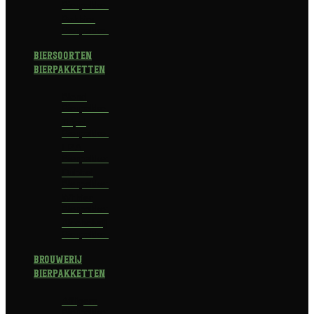
Bierpakket
Bokbier
Bierpakket
Biersoorten
Bierpakketten
Blond
Bierpakket
Tripel
Bierpakket
I.P.A.
Bierpakket
Dubbel
Bierpakket
Witbier
Bierpakket
Alcoholvrij
Bierpakket
Brouwerij
Bierpakketten
Affligem
Bierpakket