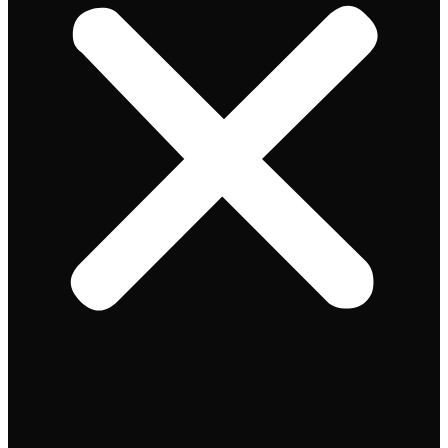
Speciaalbier
Bierpakket
Giftpacks