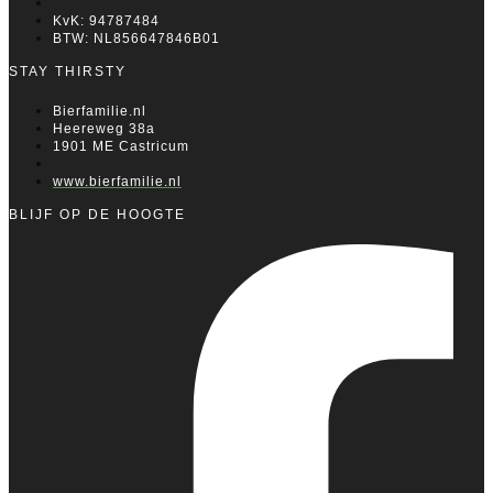
KvK: 94787484
BTW: NL856647846B01
STAY THIRSTY
Bierfamilie.nl
Heereweg 38a
1901 ME Castricum
www.bierfamilie.nl
BLIJF OP DE HOOGTE