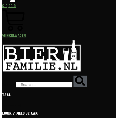
€
0,00
0
Winkelwagen
Zoeken
Taal
[gtranslate]
Login / meld je aan