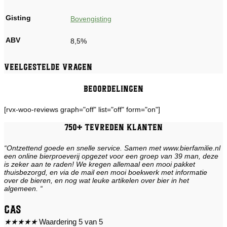
Gisting
Bovengisting
ABV
8,5%
Veelgestelde vragen
Beoordelingen
[rvx-woo-reviews graph="off" list="off" form="on"]
750+ tevreden klanten
“Ontzettend goede en snelle service. Samen met www.bierfamilie.nl
een online bierproeverij opgezet voor een groep van 39 man, deze
is zeker aan te raden! We kregen allemaal een mooi pakket
thuisbezorgd, en via de mail een mooi boekwerk met informatie
over de bieren, en nog wat leuke artikelen over bier in het
algemeen. “
Cas
★
★
★
★
★
Waardering 5 van 5