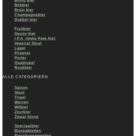
Blond Bier
Bokbier
Bruin bier
Champagnebier
Dubbel bier
Fruitbier
Geuze bier
I.P.A. (India Pale Ale)
Imperial Stout
Lager
Pilsener
Porter
Quadrupel
Rookbier
ALLE CATEGORIEËN
Saison
Stout
Tripel
Weizen
Witbier
Zuurbier
Zwaar blond
Speciaalbier
Bierpakketten
Bierabonnementen