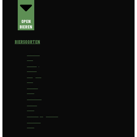
Open
Bieren
Biersoorten
Amber
Ale
Barley
Wine
Belgian
Ale
Blond
bier
Bokbier
Bruin
bier
Champagnebier
Dubbel
bier
Fruit