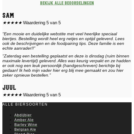
Bekijk alle beoordelingen
Sam
★
★
★
★
★
Waardering 5 van 5
“Een mooie en duidelijke webstite met veel heerlijke speciaal
biertjes. Bestelling wordt heel erg netjes en optijd geleverd. Lees
ook de beschrijvingen en de foodpairing tips. Deze familie is een
echte aanrader!!”
“Zaterdag een bestelling geplaatst en deze is dinsdag (ruim binnen
maximale levertijd) geleverd. Alles was keurig verpakt en ze hadden
er ook nog een leuk persoonlijk (handgeschreven) berichtje bij
gedaan! Ik heb mijn vader hier erg blij mee gemaakt en zou hier
zeker opnieuw bestellen.”
Juul
★
★
★
★
★
Waardering 5 van 5
ALLE BIERSOORTEN
Abdijbier
Amber Ale
Barley Wine
Belgian Ale