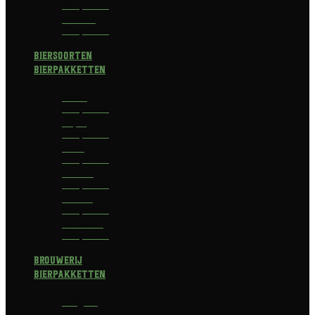
Bierpakket
Bokbier
Bierpakket
Biersoorten
Bierpakketten
Blond
Bierpakket
Tripel
Bierpakket
I.P.A.
Bierpakket
Dubbel
Bierpakket
Witbier
Bierpakket
Alcoholvrij
Bierpakket
Brouwerij
Bierpakketten
Affligem
Bierpakket