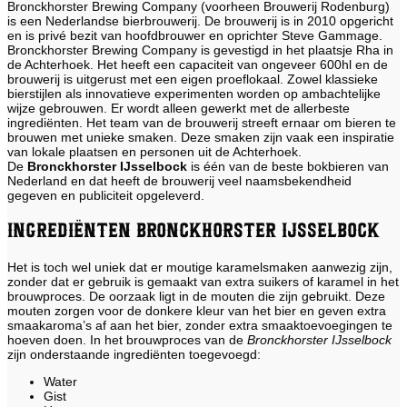
Bronckhorster Brewing Company (voorheen Brouwerij Rodenburg)
is een Nederlandse bierbrouwerij. De brouwerij is in 2010 opgericht
en is privé bezit van hoofdbrouwer en oprichter Steve Gammage.
Bronckhorster Brewing Company is gevestigd in het plaatsje Rha in
de Achterhoek. Het heeft een capaciteit van ongeveer 600hl en de
brouwerij is uitgerust met een eigen proeflokaal. Zowel klassieke
bierstijlen als innovatieve experimenten worden op ambachtelijke
wijze gebrouwen. Er wordt alleen gewerkt met de allerbeste
ingrediënten. Het team van de brouwerij streeft ernaar om bieren te
brouwen met unieke smaken. Deze smaken zijn vaak een inspiratie
van lokale plaatsen en personen uit de Achterhoek.
De
Bronckhorster IJsselbock
is één van de beste bokbieren van
Nederland en dat heeft de brouwerij veel naamsbekendheid
gegeven en publiciteit opgeleverd.
Ingrediënten Bronckhorster IJsselbock
Het is toch wel uniek dat er moutige karamelsmaken aanwezig zijn,
zonder dat er gebruik is gemaakt van extra suikers of karamel in het
brouwproces. De oorzaak ligt in de mouten die zijn gebruikt. Deze
mouten zorgen voor de donkere kleur van het bier en geven extra
smaakaroma’s af aan het bier, zonder extra smaaktoevoegingen te
hoeven doen. In het brouwproces van de
Bronckhorster IJsselbock
zijn onderstaande ingrediënten toegevoegd:
Water
Gist