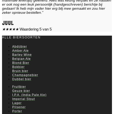
maximale levertijd) geleverd. Alles was keurig verpakt en ze hadden
er ook nog een leuk persoonlijk (handgeschreven) berichtje bij
gedaan! Ik heb mijn vader hier erg blij mee gemaakt en zou hier
zeker opnieuw bestellen.”
Juul
★
★
★
★
★
Waardering 5 van 5
ALLE BIERSOORTEN
Abdijbier
Amber Ale
Barley Wine
Belgian Ale
Blond Bier
Bokbier
Bruin bier
Champagnebier
Dubbel bier
Fruitbier
Geuze bier
I.P.A. (India Pale Ale)
Imperial Stout
Lager
Pilsener
Porter