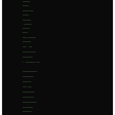
bier
Geuze
bier
I.P.A.
(India
Pale
Ale)
Imperial
Stout
Lager
Pilsener
Porter
Quadrupel
Rookbier
Saison
Stout
Tripel
Weizen
Witbier
Zuurbier
Zwaar
blond