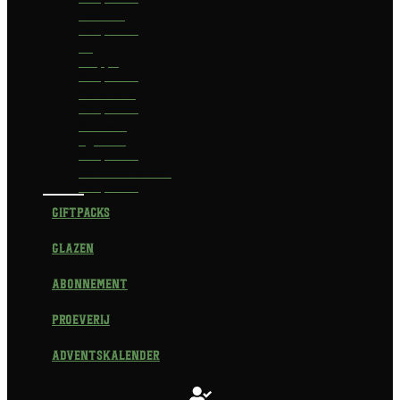
Delirium
Bierpakket
La
Trappe
Bierpakket
Waterland
Bierpakket
Brouwerij
Egmond
Bierpakket
Scheldebrouwerij
Bierpakket
Giftpacks
Glazen
Abonnement
Proeverij
Adventskalender