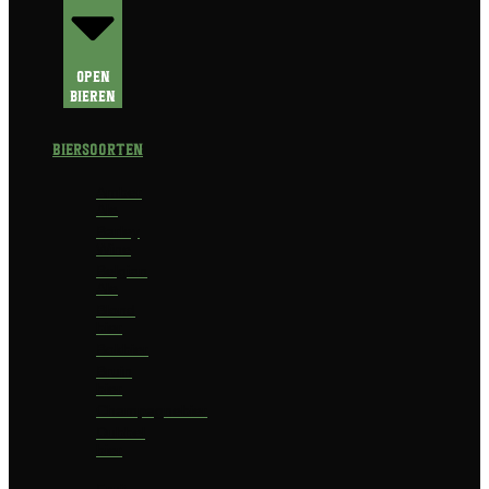
Open
Bieren
Biersoorten
Amber
Ale
Barley
Wine
Belgian
Ale
Blond
bier
Bokbier
Bruin
bier
Champagnebier
Dubbel
bier
Fruit