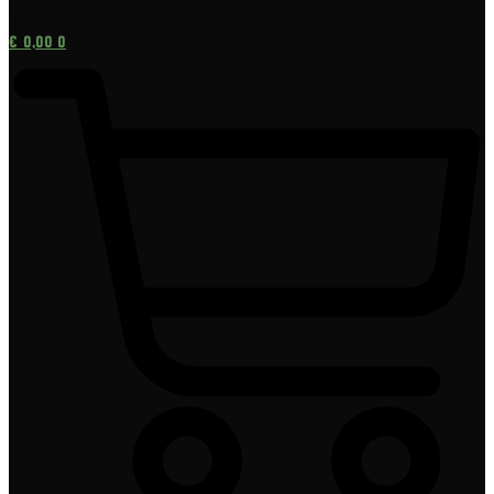
[gtranslate]
€
0,00
0