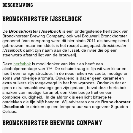
Beschrijving
Bronckhorster IJsselbock
De
Bronckhorster IJsselbock
is een ondergistende herfstbok van
Bronckhorster Brewing Company, ook wel Brouwerij Bronckhorster
genoemd. Van oorsprong werd dit bier sinds 2011 als bovengistend
gebrouwen, maar inmiddels is het recept aangepast.
Brockhorster
IJsselbock
dankt zijn naam aan de IJssel, de rivier die op een
steenworp afstand ligt van de brouwerij.
Deze
herfstbok
is mooi donker van kleur en heeft een
alcoholpercentage van 7%. De schuimkraag is fijn wit van kleur en
heeft een romige structuur. In de neus ruiken we zoete, moutige en
soms wat rokerige aroma’s. Opvallend is dat er geen karamel en
extra suikers zijn toegevoegd in het brouwproces. Ondanks dat er
geen extra smaaktoevoegingen zijn gedaan, bevat deze herfstbok
smaken van moutige karamel, een klein beetje fruit en een
complexe kruidigheid. In de afdronk is een licht bittertje te
ontdekken die fijn blijft hangen. Wij adviseren om de
Bronckhorster
IJsselbock
te drinken op een temperatuur van ongeveer 8 graden
Celsius.
Bronckhorster Brewing Company