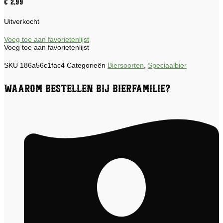
€
2,99
Uitverkocht
Voeg toe aan favorietenlijst
Voeg toe aan favorietenlijst
SKU
186a56c1fac4
Categorieën
Biersoorten
,
Speciaalbier
Waarom bestellen bij Bierfamilie?