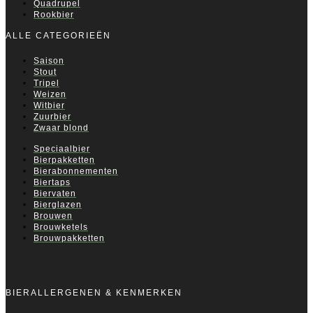
Quadrupel
Rookbier
ALLE CATEGORIEËN
Saison
Stout
Tripel
Weizen
Witbier
Zuurbier
Zwaar blond
Speciaalbier
Bierpakketten
Bierabonnementen
Biertaps
Biervaten
Bierglazen
Brouwen
Brouwketels
Brouwpakketten
BIERALLERGENEN & KENMERKEN