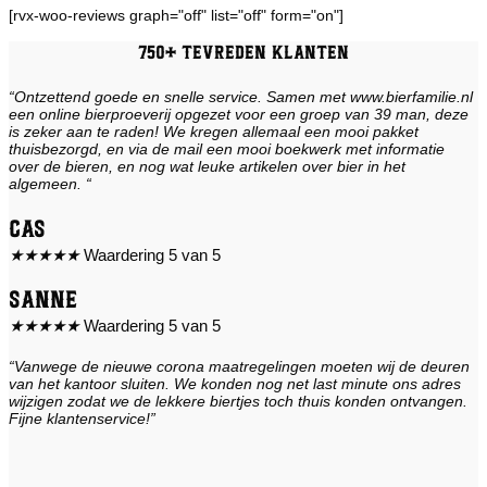
[rvx-woo-reviews graph="off" list="off" form="on"]
750+ tevreden klanten
“Ontzettend goede en snelle service. Samen met www.bierfamilie.nl
een online bierproeverij opgezet voor een groep van 39 man, deze
is zeker aan te raden! We kregen allemaal een mooi pakket
thuisbezorgd, en via de mail een mooi boekwerk met informatie
over de bieren, en nog wat leuke artikelen over bier in het
algemeen. “
Cas
★
★
★
★
★
Waardering 5 van 5
Sanne
★
★
★
★
★
Waardering 5 van 5
“Vanwege de nieuwe corona maatregelingen moeten wij de deuren
van het kantoor sluiten. We konden nog net last minute ons adres
wijzigen zodat we de lekkere biertjes toch thuis konden ontvangen.
Fijne klantenservice!”