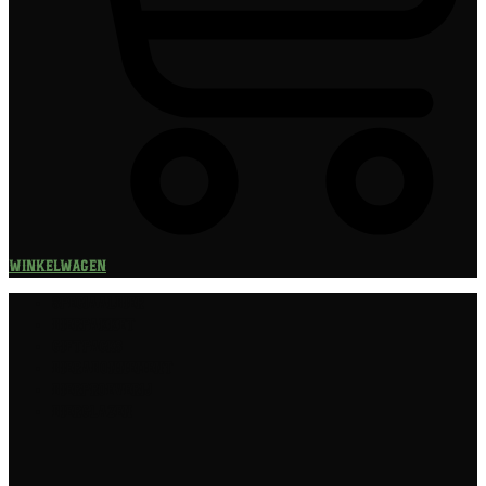
Winkelwagen
Speciaalbier
Bierpakket
Giftpacks
Bierabonnement
Bierproeverij
Bierglazen