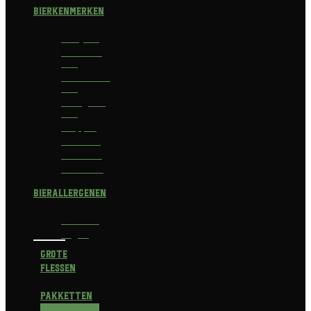
Bierkenmerken
Abdijbier
Alcoholvrij
bier
Alcoholarm
bier
Biologisch
bier
Trappist
Kerstbier
Lentebok
Herfstbok
Bierallergenen
Glutenvrij
Vegan
Grote
flessen
Pakketten