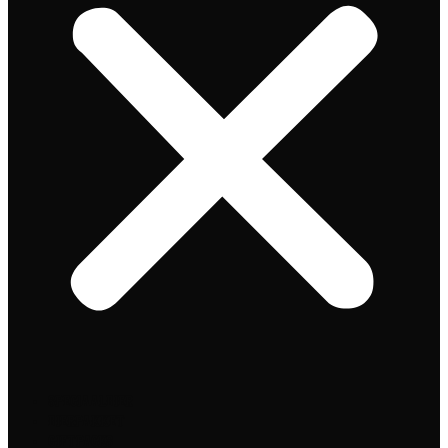
Speciaalbier
Bierpakket
Giftpacks