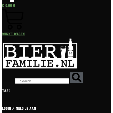
€
0,00
0
Winkelwagen
Zoeken
Taal
[gtranslate]
Login / meld je aan