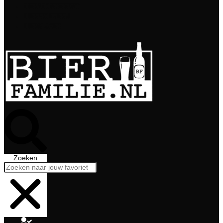
Bierabonnement
Bierproeverij
Bierglazen
Zoeken