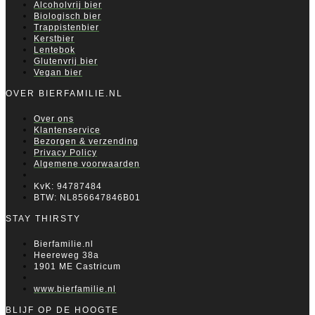
Alcoholvrij bier
Biologisch bier
Trappistenbier
Kerstbier
Lentebok
Glutenvrij bier
Vegan bier
OVER BIERFAMILIE.NL
Over ons
Klantenservice
Bezorgen & verzending
Privacy Policy
Algemene voorwaarden
KvK: 94787484
BTW: NL856647846B01
STAY THIRSTY
Bierfamilie.nl
Heereweg 38a
1901 ME Castricum
www.bierfamilie.nl
BLIJF OP DE HOOGTE