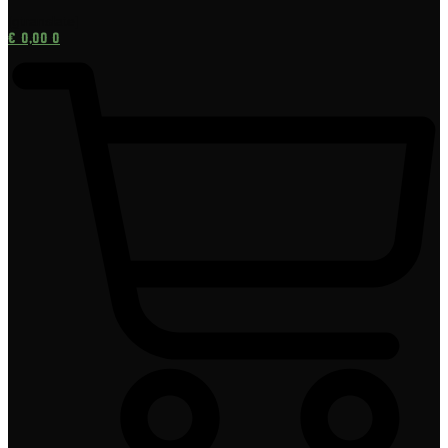
[gtranslate]
€
0,00
0