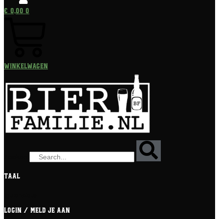
€
0,00
0
Winkelwagen
Zoeken
Taal
[gtranslate]
Login / meld je aan