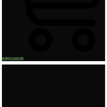
Winkelwagen
Speciaalbier
Bierpakket
Giftpacks
Bierabonnement
Bierproeverij
Bierglazen