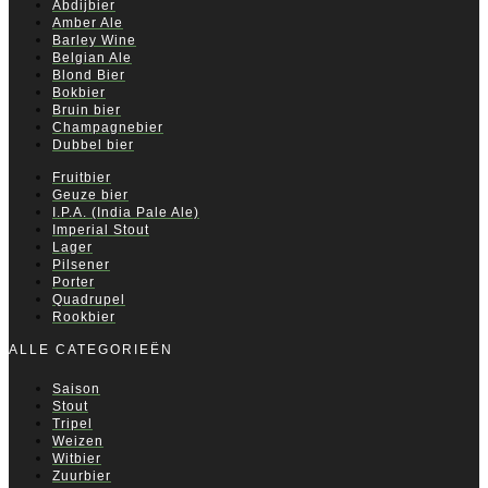
Abdijbier
Amber Ale
Barley Wine
Belgian Ale
Blond Bier
Bokbier
Bruin bier
Champagnebier
Dubbel bier
Fruitbier
Geuze bier
I.P.A. (India Pale Ale)
Imperial Stout
Lager
Pilsener
Porter
Quadrupel
Rookbier
ALLE CATEGORIEËN
Saison
Stout
Tripel
Weizen
Witbier
Zuurbier