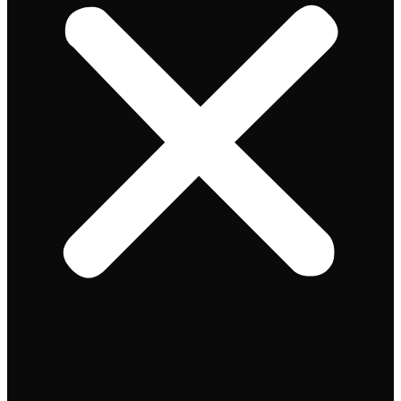
Speciaalbier
Bierpakket
Giftpacks