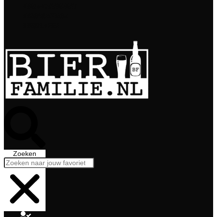
Bierabonnement
Bierproeverij
Bierglazen
Zoeken