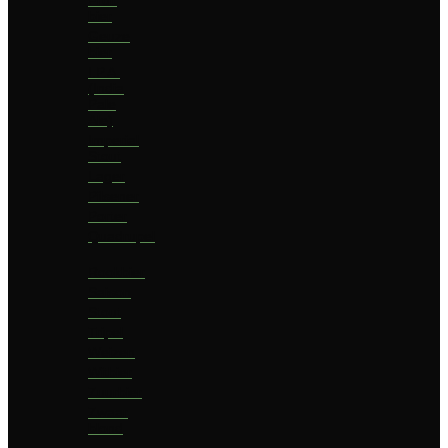
bier
Geuze
bier
I.P.A.
(India
Pale
Ale)
Imperial
Stout
Lager
Pilsener
Porter
Quadrupel
Rookbier
Saison
Stout
Tripel
Weizen
Witbier
Zuurbier
Zwaar
blond