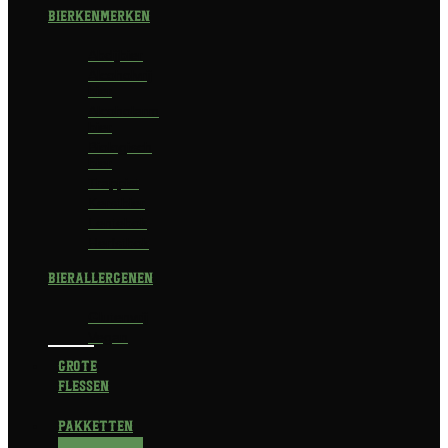
Bierkenmerken
Abdijbier
Alcoholvrij
bier
Alcoholarm
bier
Biologisch
bier
Trappist
Kerstbier
Lentebok
Herfstbok
Bierallergenen
Glutenvrij
Vegan
Grote
flessen
Pakketten