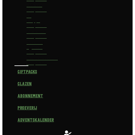
Delirium
Bierpakket
La
Trappe
Bierpakket
Waterland
Bierpakket
Brouwerij
Egmond
Bierpakket
Scheldebrouwerij
Bierpakket
Giftpacks
Glazen
Abonnement
Proeverij
Adventskalender