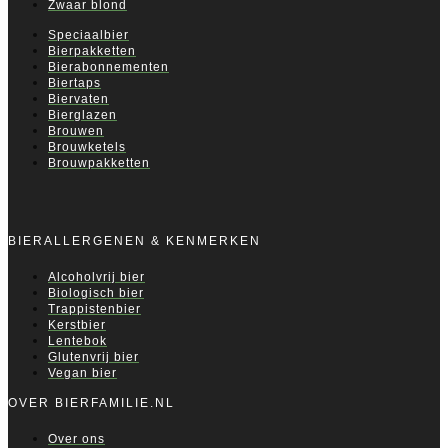
Zwaar blond
Speciaalbier
Bierpakketten
Bierabonnementen
Biertaps
Biervaten
Bierglazen
Brouwen
Brouwketels
Brouwpakketten
BIERALLERGENEN & KENMERKEN
Alcoholvrij bier
Biologisch bier
Trappistenbier
Kerstbier
Lentebok
Glutenvrij bier
Vegan bier
OVER BIERFAMILIE.NL
Over ons