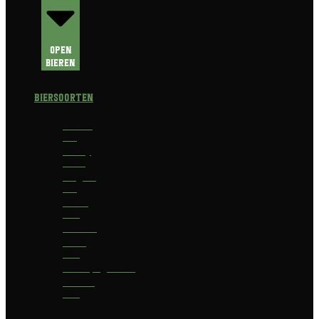
Open
Bieren
Biersoorten
Amber
Ale
Barley
Wine
Belgian
Ale
Blond
bier
Bokbier
Bruin
bier
Champagnebier
Dubbel
bier
Fruit