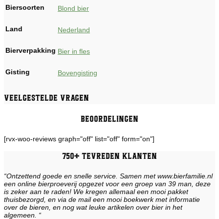
Biersoorten
Blond bier
Land
Nederland
Bierverpakking
Bier in fles
Gisting
Bovengisting
Veelgestelde vragen
Beoordelingen
[rvx-woo-reviews graph="off" list="off" form="on"]
750+ tevreden klanten
“Ontzettend goede en snelle service. Samen met www.bierfamilie.nl
een online bierproeverij opgezet voor een groep van 39 man, deze
is zeker aan te raden! We kregen allemaal een mooi pakket
thuisbezorgd, en via de mail een mooi boekwerk met informatie
over de bieren, en nog wat leuke artikelen over bier in het
algemeen. “