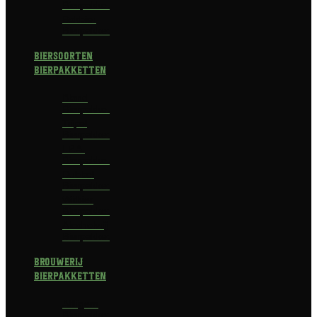
Bierpakket
Bokbier
Bierpakket
Biersoorten
Bierpakketten
Blond
Bierpakket
Tripel
Bierpakket
I.P.A.
Bierpakket
Dubbel
Bierpakket
Witbier
Bierpakket
Alcoholvrij
Bierpakket
Brouwerij
Bierpakketten
Affligem
Bierpakket