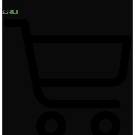
[gtranslate]
€
0,00
0