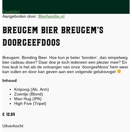
Trustpilot
Aangeboden door:
Bierfamilie.nl
Breugem Bier Breugem’s
Doorgeefdoos
Breugem. Bonding Beer. Hoe kun je beter ‘bonden’, dan simpelweg
bier cadeau doen? Daar doe je toch iedereen een plezier mee? En
hoe leuk is het als de ontvanger van onze ‘doorgeefdoos’ hem weer
kan vullen en door kan geven aan een volgende geluksvogel
Inhoud
Knipoog (Alc. Arm)
Zoentje (Blond)
Man Hug (IPA)
High Five (Tripel)
€
12,95
Uitverkocht