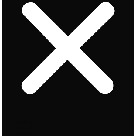
Speciaalbier
Bierpakket
Giftpacks