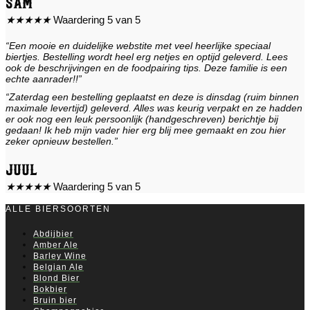
Sam
★
★
★
★
★
Waardering 5 van 5
“Een mooie en duidelijke webstite met veel heerlijke speciaal
biertjes. Bestelling wordt heel erg netjes en optijd geleverd. Lees
ook de beschrijvingen en de foodpairing tips. Deze familie is een
echte aanrader!!”
“Zaterdag een bestelling geplaatst en deze is dinsdag (ruim binnen
maximale levertijd) geleverd. Alles was keurig verpakt en ze hadden
er ook nog een leuk persoonlijk (handgeschreven) berichtje bij
gedaan! Ik heb mijn vader hier erg blij mee gemaakt en zou hier
zeker opnieuw bestellen.”
Juul
★
★
★
★
★
Waardering 5 van 5
ALLE BIERSOORTEN
Abdijbier
Amber Ale
Barley Wine
Belgian Ale
Blond Bier
Bokbier
Bruin bier