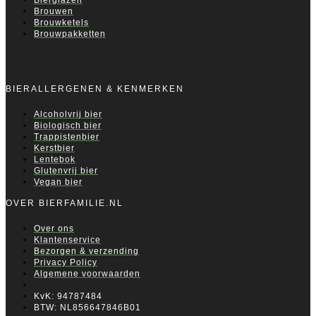
Brouwen
Brouwketels
Brouwpakketten
BIERALLERGENEN & KENMERKEN
Alcoholvrij bier
Biologisch bier
Trappistenbier
Kerstbier
Lentebok
Glutenvrij bier
Vegan bier
OVER BIERFAMILIE.NL
Over ons
Klantenservice
Bezorgen & verzending
Privacy Policy
Algemene voorwaarden
KvK: 94787484
BTW: NL856647846B01