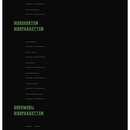
Bierpakket
Bokbier
Bierpakket
Biersoorten
Bierpakketten
Blond
Bierpakket
Tripel
Bierpakket
I.P.A.
Bierpakket
Dubbel
Bierpakket
Witbier
Bierpakket
Alcoholvrij
Bierpakket
Brouwerij
Bierpakketten
Affligem
Bierpakket