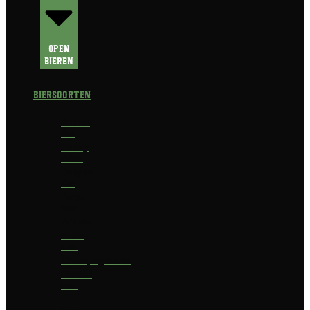
Open
Bieren
Biersoorten
Amber
Ale
Barley
Wine
Belgian
Ale
Blond
bier
Bokbier
Bruin
bier
Champagnebier
Dubbel
bier
Fruit