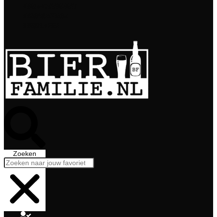
Bierabonnement
Bierproeverij
Bierglazen
Zoeken