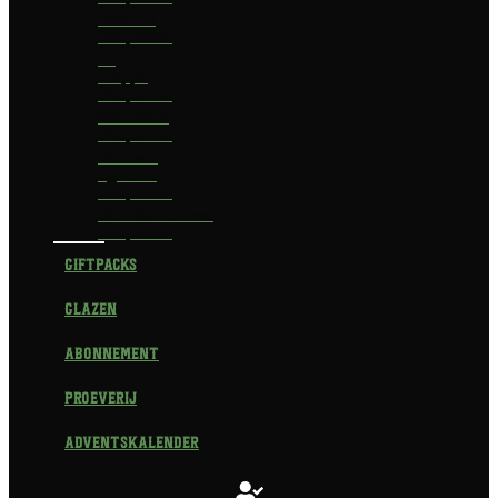
Delirium
Bierpakket
La
Trappe
Bierpakket
Waterland
Bierpakket
Brouwerij
Egmond
Bierpakket
Scheldebrouwerij
Bierpakket
Giftpacks
Glazen
Abonnement
Proeverij
Adventskalender