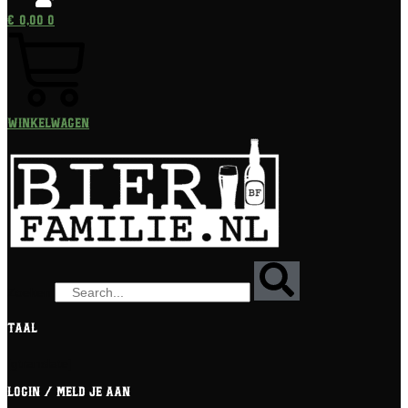
€
0,00
0
Winkelwagen
Zoeken
Taal
[gtranslate]
Login / meld je aan