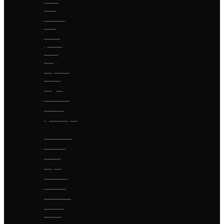
bier
Geuze
bier
I.P.A.
(India
Pale
Ale)
Imperial
Stout
Lager
Pilsener
Porter
Quadrupel
Rookbier
Saison
Stout
Tripel
Weizen
Witbier
Zuurbier
Zwaar
blond