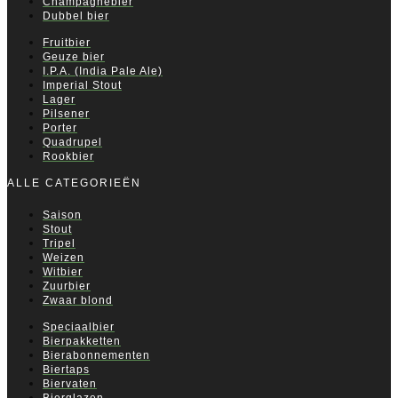
Champagnebier
Dubbel bier
Fruitbier
Geuze bier
I.P.A. (India Pale Ale)
Imperial Stout
Lager
Pilsener
Porter
Quadrupel
Rookbier
ALLE CATEGORIEËN
Saison
Stout
Tripel
Weizen
Witbier
Zuurbier
Zwaar blond
Speciaalbier
Bierpakketten
Bierabonnementen
Biertaps
Biervaten
Bierglazen