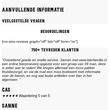
Aanvullende informatie
Veelgestelde vragen
Beoordelingen
[rvx-woo-reviews graph="off" list="off" form="on"]
750+ tevreden klanten
“Ontzettend goede en snelle service. Samen met www.bierfamilie.nl
een online bierproeverij opgezet voor een groep van 39 man, deze
is zeker aan te raden! We kregen allemaal een mooi pakket
thuisbezorgd, en via de mail een mooi boekwerk met informatie
over de bieren, en nog wat leuke artikelen over bier in het
algemeen. “
Cas
★
★
★
★
★
Waardering 5 van 5
Sanne