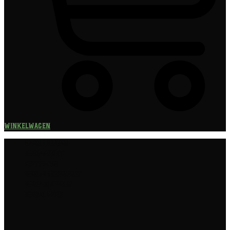
Winkelwagen
Speciaalbier
Bierpakket
Giftpacks
Bierabonnement
Bierproeverij
Bierglazen