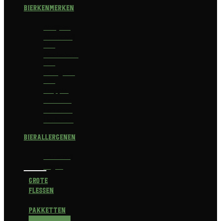
Bierkenmerken
Abdijbier
Alcoholvrij
bier
Alcoholarm
bier
Biologisch
bier
Trappist
Kerstbier
Lentebok
Herfstbok
Bierallergenen
Glutenvrij
Vegan
Grote
flessen
Pakketten