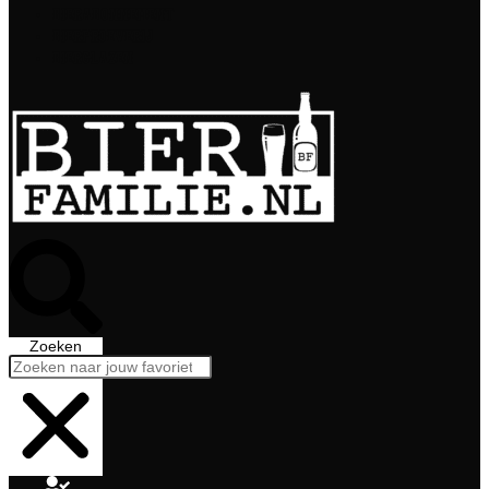
Bierabonnement
Bierproeverij
Bierglazen
Zoeken