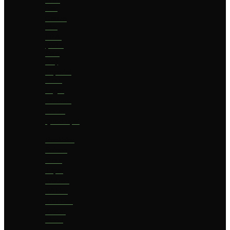
bier
Geuze
bier
I.P.A.
(India
Pale
Ale)
Imperial
Stout
Lager
Pilsener
Porter
Quadrupel
Rookbier
Saison
Stout
Tripel
Weizen
Witbier
Zuurbier
Zwaar
blond