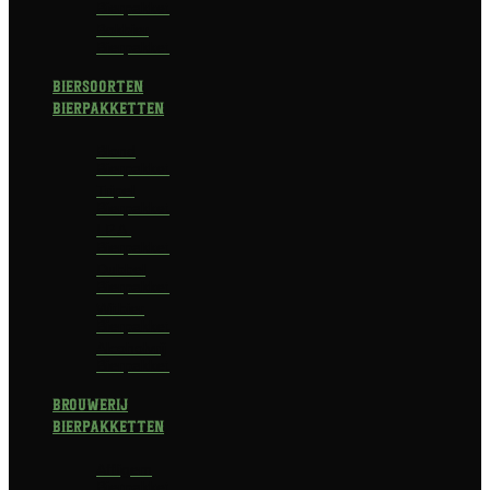
Bierpakket
Bokbier
Bierpakket
Biersoorten
Bierpakketten
Blond
Bierpakket
Tripel
Bierpakket
I.P.A.
Bierpakket
Dubbel
Bierpakket
Witbier
Bierpakket
Alcoholvrij
Bierpakket
Brouwerij
Bierpakketten
Affligem
Bierpakket