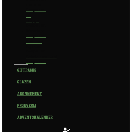
Delirium
Bierpakket
La
Trappe
Bierpakket
Waterland
Bierpakket
Brouwerij
Egmond
Bierpakket
Scheldebrouwerij
Bierpakket
Giftpacks
Glazen
Abonnement
Proeverij
Adventskalender