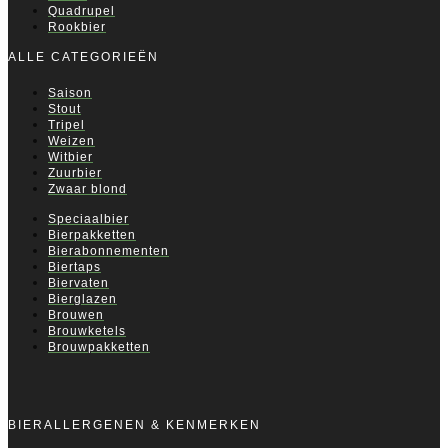
Quadrupel
Rookbier
ALLE CATEGORIEËN
Saison
Stout
Tripel
Weizen
Witbier
Zuurbier
Zwaar blond
Speciaalbier
Bierpakketten
Bierabonnementen
Biertaps
Biervaten
Bierglazen
Brouwen
Brouwketels
Brouwpakketten
BIERALLERGENEN & KENMERKEN