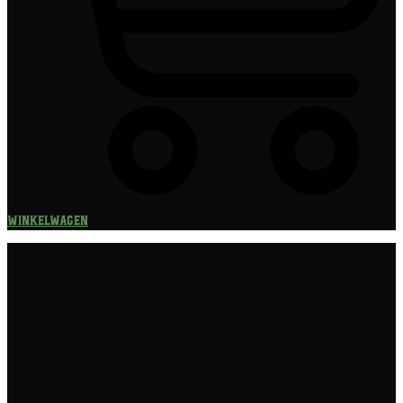
Winkelwagen
Speciaalbier
Bierpakket
Giftpacks
Bierabonnement
Bierproeverij
Bierglazen