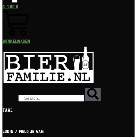
€
0,00
0
Winkelwagen
Zoeken
Taal
[gtranslate]
Login / meld je aan