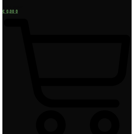
[gtranslate]
€
0,00
0