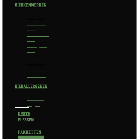
Bierkenmerken
Abdijbier
Alcoholvrij
bier
Alcoholarm
bier
Biologisch
bier
Trappist
Kerstbier
Lentebok
Herfstbok
Bierallergenen
Glutenvrij
Vegan
Grote
flessen
Pakketten