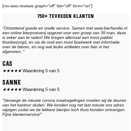
[rvx-woo-reviews graph="off" list="off" form="on"]
750+ tevreden klanten
“Ontzettend goede en snelle service. Samen met www.bierfamilie.nl
een online bierproeverij opgezet voor een groep van 39 man, deze
is zeker aan te raden! We kregen allemaal een mooi pakket
thuisbezorgd, en via de mail een mooi boekwerk met informatie
over de bieren, en nog wat leuke artikelen over bier in het
algemeen. “
Cas
★
★
★
★
★
Waardering 5 van 5
Sanne
★
★
★
★
★
Waardering 5 van 5
“Vanwege de nieuwe corona maatregelingen moeten wij de deuren
van het kantoor sluiten. We konden nog net last minute ons adres
wijzigen zodat we de lekkere biertjes toch thuis konden ontvangen.
Fijne klantenservice!”