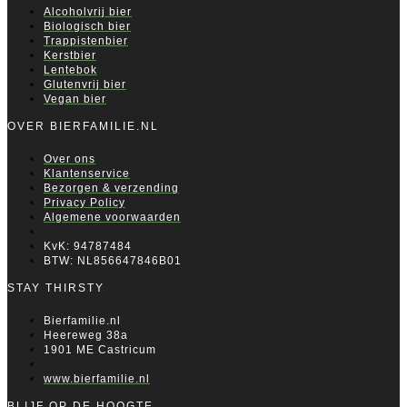
Alcoholvrij bier
Biologisch bier
Trappistenbier
Kerstbier
Lentebok
Glutenvrij bier
Vegan bier
OVER BIERFAMILIE.NL
Over ons
Klantenservice
Bezorgen & verzending
Privacy Policy
Algemene voorwaarden
KvK: 94787484
BTW: NL856647846B01
STAY THIRSTY
Bierfamilie.nl
Heereweg 38a
1901 ME Castricum
www.bierfamilie.nl
BLIJF OP DE HOOGTE