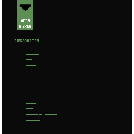
Open
Bieren
Biersoorten
Amber
Ale
Barley
Wine
Belgian
Ale
Blond
bier
Bokbier
Bruin
bier
Champagnebier
Dubbel
bier
Fruit