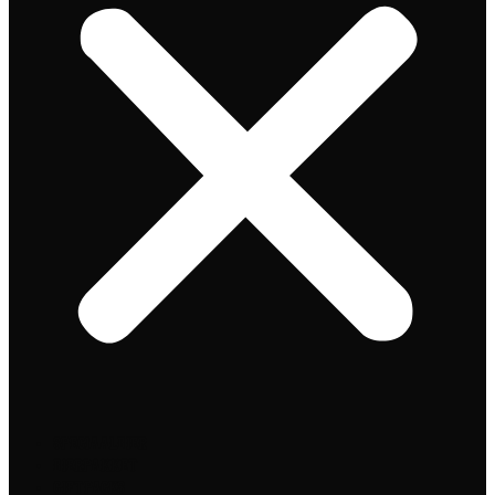
Speciaalbier
Bierpakket
Giftpacks