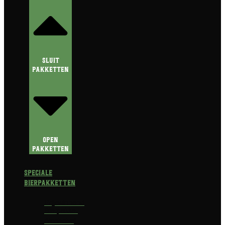
Sluit
Pakketten
Open
Pakketten
Speciale
Bierpakketten
Prijswinnend
Bierpakket
Alcoholvrij