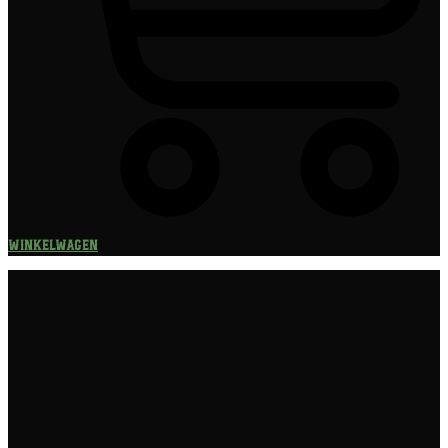
Winkelwagen
Speciaalbier
Bierpakket
Giftpacks
Bierabonnement
Bierproeverij
Bierglazen