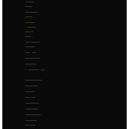
bier
Geuze
bier
I.P.A.
(India
Pale
Ale)
Imperial
Stout
Lager
Pilsener
Porter
Quadrupel
Rookbier
Saison
Stout
Tripel
Weizen
Witbier
Zuurbier
Zwaar
blond