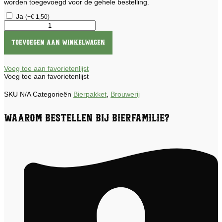
worden toegevoegd voor de gehele bestelling.
Ja
(
+
€
1,50
)
Bierpakket
Kustbrouwers
aantal
Toevoegen aan winkelwagen
Voeg toe aan favorietenlijst
Voeg toe aan favorietenlijst
SKU
N/A
Categorieën
Bierpakket
,
Brouwerij
Waarom bestellen bij Bierfamilie?