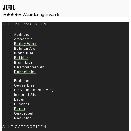
Juul
★
★
★
★
★
Waardering 5 van 5
ALLE BIERSOORTEN
Abdijbier
Amber Ale
Barley Wine
Belgian Ale
Blond Bier
Bokbier
Bruin bier
Champagnebier
Dubbel bier
Fruitbier
Geuze bier
I.P.A. (India Pale Ale)
Imperial Stout
Lager
Pilsener
Porter
Quadrupel
Rookbier
ALLE CATEGORIEËN