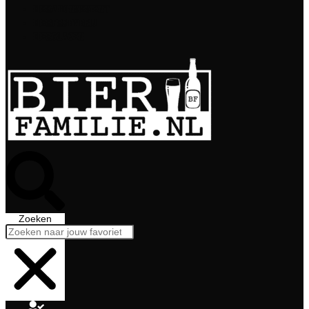
Bierabonnement
Bierproeverij
Bierglazen
Zoeken