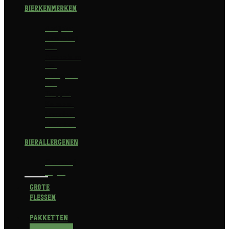
Bierkenmerken
Abdijbier
Alcoholvrij
bier
Alcoholarm
bier
Biologisch
bier
Trappist
Kerstbier
Lentebok
Herfstbok
Bierallergenen
Glutenvrij
Vegan
Grote
flessen
Pakketten