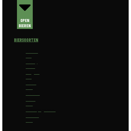
Open
Bieren
Biersoorten
Amber
Ale
Barley
Wine
Belgian
Ale
Blond
bier
Bokbier
Bruin
bier
Champagnebier
Dubbel
bier
Fruit