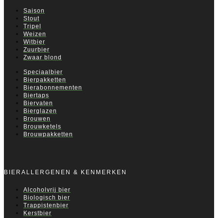
Saison
Stout
Tripel
Weizen
Witbier
Zuurbier
Zwaar blond
Speciaalbier
Bierpakketten
Bierabonnementen
Biertaps
Biervaten
Bierglazen
Brouwen
Brouwketels
Brouwpakketten
BIERALLERGENEN & KENMERKEN
Alcoholvrij bier
Biologisch bier
Trappistenbier
Kerstbier