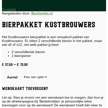
Trustpilot
Aangeboden door:
Bierfamilie.nl
Bierpakket Kustbrouwers
Het Kustbrouwers bierpakket is een smaakvol pakket van
Kustbrouwers. Er zitten 2 verschillende bieren in het pakket, maar
wel x6 of x12, net welk pakket jij kiest.
2 verschillende bieren
1 bieropener
Prijsklasse:
€
37,50
-
€
72,50
€ 37,50
tot
Aantal
€ 72,50
Wenskaart toevoegen?
Let op: Kies je ervoor om een wenskaart toe te voegen, dan kun je
op de afrekenpagina bij 'Bestelnotities' je persoonlijke tekst
toevoegen voor op de wenskaart! De wenskaart hoeft één keer te