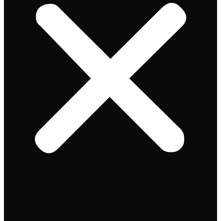
Speciaalbier
Bierpakket
Giftpacks