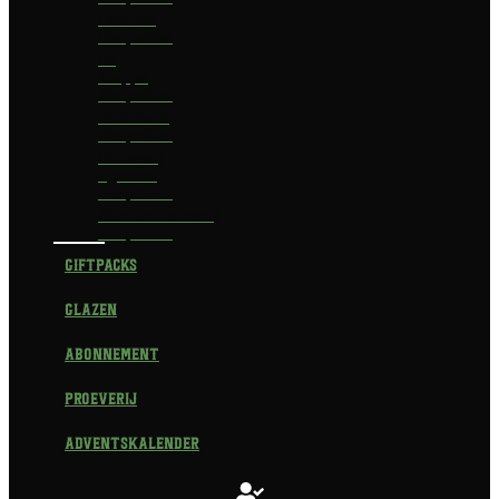
Delirium
Bierpakket
La
Trappe
Bierpakket
Waterland
Bierpakket
Brouwerij
Egmond
Bierpakket
Scheldebrouwerij
Bierpakket
Giftpacks
Glazen
Abonnement
Proeverij
Adventskalender