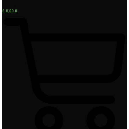
[gtranslate]
€
0,00
0