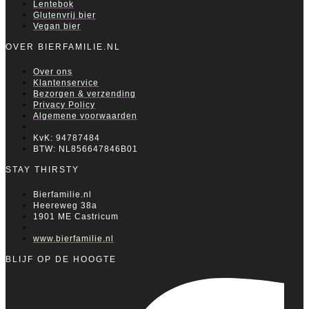
Lentebok
Glutenvrij bier
Vegan bier
OVER BIERFAMILIE.NL
Over ons
Klantenservice
Bezorgen & verzending
Privacy Policy
Algemene voorwaarden
KvK: 94787484
BTW: NL856647846B01
STAY THIRSTY
Bierfamilie.nl
Heereweg 38a
1901 ME Castricum
www.bierfamilie.nl
BLIJF OP DE HOOGTE