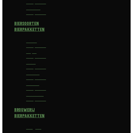
Bierpakket
Bokbier
Bierpakket
Biersoorten
Bierpakketten
Blond
Bierpakket
Tripel
Bierpakket
I.P.A.
Bierpakket
Dubbel
Bierpakket
Witbier
Bierpakket
Alcoholvrij
Bierpakket
Brouwerij
Bierpakketten
Affligem
Bierpakket