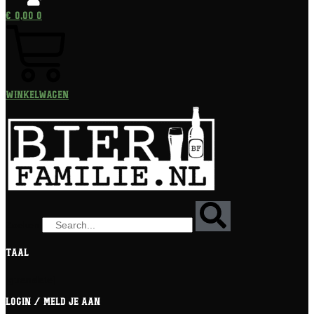
€
0,00
0
Winkelwagen
Zoeken
Taal
[gtranslate]
Login / meld je aan