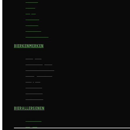
Saison
Stout
Tripel
Weizen
Witbier
Zuurbier
Zwaar blond
Bierkenmerken
Abdijbier
Alcoholvrij bier
Alcoholarm bier
Biologisch bier
Trappist
Kerstbier
Lentebok
Herfstbok
Bierallergenen
Glutenvrij
Vegan