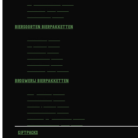
Prijswinnend Bierpakket
Alcoholvrij Bierpakket
Bokbier Bierpakket
Biersoorten Bierpakketten
Blond Bierpakket
Tripel Bierpakket
I.P.A. Bierpakket
Dubbel Bierpakket
Witbier Bierpakket
Alcoholvrij Bierpakket
Brouwerij Bierpakketten
Affligem Bierpakket
Delirium Bierpakket
La Trappe Bierpakket
Waterland Bierpakket
Brouwerij Egmond Bierpakket
Scheldebrouwerij Bierpakket
Giftpacks