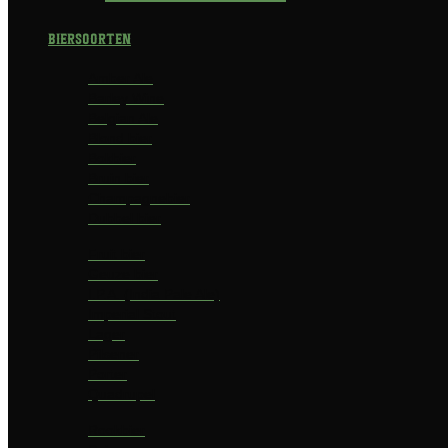
Biersoorten
Amber Ale
Barley Wine
Belgian Ale
Blond bier
Bokbier
Bruin bier
Champagnebier
Dubbel bier
Fruit bier
Geuze bier
I.P.A. (India Pale Ale)
Imperial Stout
Lager
Pilsener
Porter
Quadrupel
Rookbier