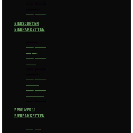
Bierpakket
Bokbier
Bierpakket
Biersoorten
Bierpakketten
Blond
Bierpakket
Tripel
Bierpakket
I.P.A.
Bierpakket
Dubbel
Bierpakket
Witbier
Bierpakket
Alcoholvrij
Bierpakket
Brouwerij
Bierpakketten
Affligem
Bierpakket