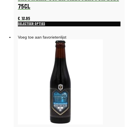
75CL
€
12,95
Selecteer opties
Voeg toe aan favorietenlijst