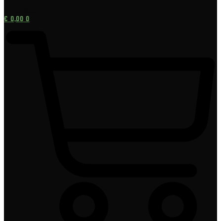
[gtranslate]
€
0,00
0