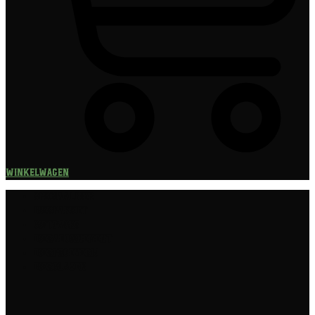
Winkelwagen
Speciaalbier
Bierpakket
Giftpacks
Bierabonnement
Bierproeverij
Bierglazen