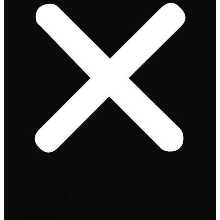
Speciaalbier
Bierpakket
Giftpacks