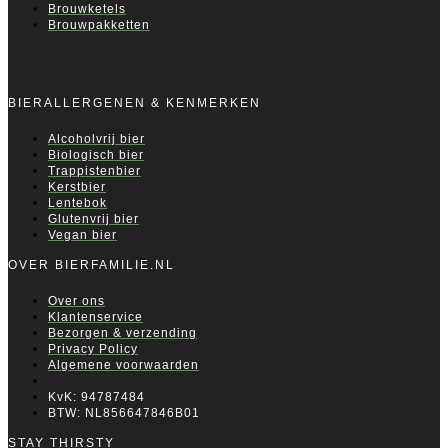
Brouwketels
Brouwpakketten
BIERALLERGENEN & KENMERKEN
Alcoholvrij bier
Biologisch bier
Trappistenbier
Kerstbier
Lentebok
Glutenvrij bier
Vegan bier
OVER BIERFAMILIE.NL
Over ons
Klantenservice
Bezorgen & verzending
Privacy Policy
Algemene voorwaarden
KvK: 94787484
BTW: NL856647846B01
STAY THIRSTY