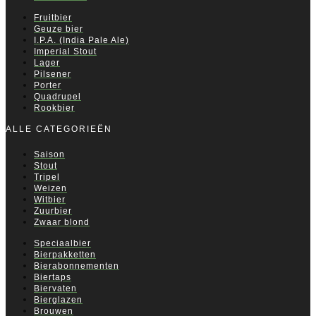
Fruitbier
Geuze bier
I.P.A. (India Pale Ale)
Imperial Stout
Lager
Pilsener
Porter
Quadrupel
Rookbier
ALLE CATEGORIEËN
Saison
Stout
Tripel
Weizen
Witbier
Zuurbier
Zwaar blond
Speciaalbier
Bierpakketten
Bierabonnementen
Biertaps
Biervaten
Bierglazen
Brouwen