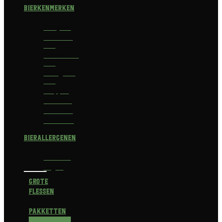
Bierkenmerken
Abdijbier
Alcoholvrij
bier
Alcoholarm
bier
Biologisch
bier
Trappist
Kerstbier
Lentebok
Herfstbok
Bierallergenen
Glutenvrij
Vegan
Grote
flessen
Pakketten