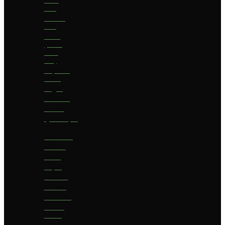
bier
Geuze
bier
I.P.A.
(India
Pale
Ale)
Imperial
Stout
Lager
Pilsener
Porter
Quadrupel
Rookbier
Saison
Stout
Tripel
Weizen
Witbier
Zuurbier
Zwaar
blond