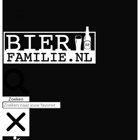
Bierabonnement
Bierproeverij
Bierglazen
Zoeken