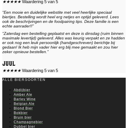
★
★
★
★
★
Waardering 5 van 5
“Een mooie en duidelijke webstite met veel heerlijke speciaal
biertjes. Bestelling wordt heel erg netjes en optijd geleverd. Lees
ook de beschrijvingen en de foodpairing tips. Deze familie is een
echte aanrader!!”
“Zaterdag een bestelling geplaatst en deze is dinsdag (ruim binnen
maximale levertijd) geleverd. Alles was keurig verpakt en ze hadden
er ook nog een leuk persoonlijk (handgeschreven) berichtje bij
gedaan! Ik heb mijn vader hier erg blij mee gemaakt en zou hier
zeker opnieuw bestellen.”
Juul
★
★
★
★
★
Waardering 5 van 5
ALLE BIERSOORTEN
Abdijbier
Amber Ale
Barley Wine
Belgian Ale
Blond Bier
Bokbier
Bruin bier
Champagnebier
Dubbel bier