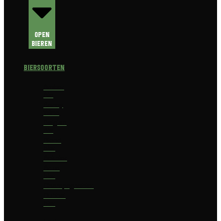
Open
Bieren
Biersoorten
Amber
Ale
Barley
Wine
Belgian
Ale
Blond
bier
Bokbier
Bruin
bier
Champagnebier
Dubbel
bier
Fruit