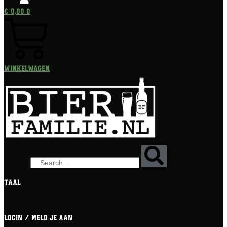
€
0,00
0
Winkelwagen
Zoeken
Taal
[gtranslate]
Login / meld je aan