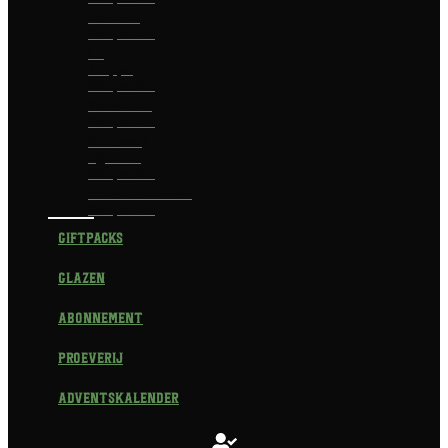
Delirium
Bierpakket
La
Trappe
Bierpakket
Waterland
Bierpakket
Brouwerij
Egmond
Bierpakket
Scheldebrouwerij
Bierpakket
Giftpacks
Glazen
Abonnement
Proeverij
Adventskalender