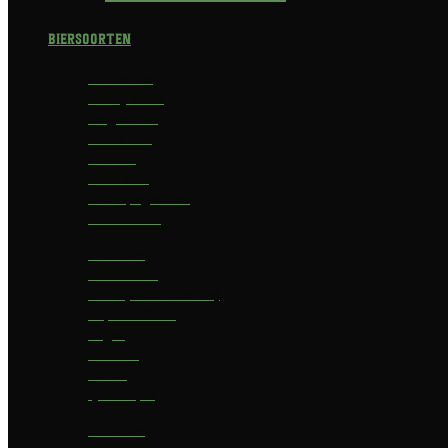
Biersoorten
Amber Ale
Barley Wine
Belgian Ale
Blond bier
Bokbier
Bruin bier
Champagnebier
Dubbel bier
Fruit bier
Geuze bier
I.P.A. (India Pale Ale)
Imperial Stout
Lager
Pilsener
Porter
Quadrupel
Rookbier