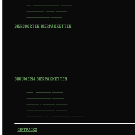
Prijswinnend Bierpakket
Alcoholvrij Bierpakket
Bokbier Bierpakket
Biersoorten Bierpakketten
Blond Bierpakket
Tripel Bierpakket
I.P.A. Bierpakket
Dubbel Bierpakket
Witbier Bierpakket
Alcoholvrij Bierpakket
Brouwerij Bierpakketten
Affligem Bierpakket
Delirium Bierpakket
La Trappe Bierpakket
Waterland Bierpakket
Brouwerij Egmond Bierpakket
Scheldebrouwerij Bierpakket
Giftpacks