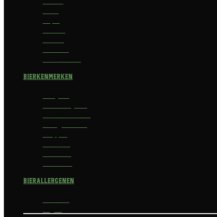
Saison
Stout
Tripel
Weizen
Witbier
Zuurbier
Zwaar blond
Bierkenmerken
Abdijbier
Alcoholvrij bier
Alcoholarm bier
Biologisch bier
Trappist
Kerstbier
Lentebok
Herfstbok
Bierallergenen
Glutenvrij
Vegan