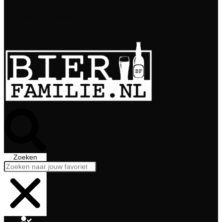
Bierabonnement
Bierproeverij
Bierglazen
Zoeken