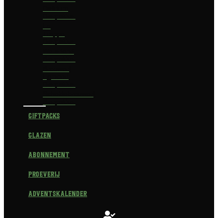
Delirium
Bierpakket
La
Trappe
Bierpakket
Waterland
Bierpakket
Brouwerij
Egmond
Bierpakket
Scheldebrouwerij
Bierpakket
Giftpacks
Glazen
Abonnement
Proeverij
Adventskalender