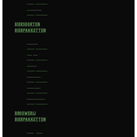
Bierpakket
Bokbier
Bierpakket
Biersoorten
Bierpakketten
Blond
Bierpakket
Tripel
Bierpakket
I.P.A.
Bierpakket
Dubbel
Bierpakket
Witbier
Bierpakket
Alcoholvrij
Bierpakket
Brouwerij
Bierpakketten
Affligem
Bierpakket