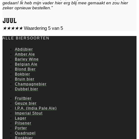
gedaan! Ik heb mijn vader hier erg blij mee gemaakt en zou hier
zeker opnieuw bestellen.”
Juul
★
★
★
★
★
Waardering 5 van 5
ALLE BIERSOORTEN
Abdijbier
Amber Ale
Barley Wine
Belgian Ale
Blond Bier
Bokbier
Bruin bier
Champagnebier
Dubbel bier
Fruitbier
Geuze bier
I.P.A. (India Pale Ale)
Imperial Stout
Lager
Pilsener
Porter
Quadrupel
Rookbier