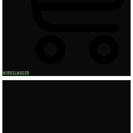
Winkelwagen
Speciaalbier
Bierpakket
Giftpacks
Bierabonnement
Bierproeverij
Bierglazen