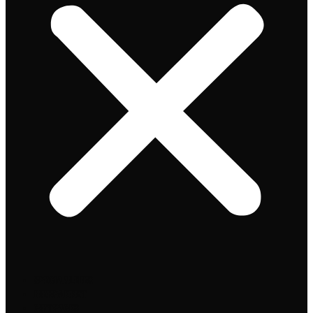
Speciaalbier
Bierpakket
Giftpacks