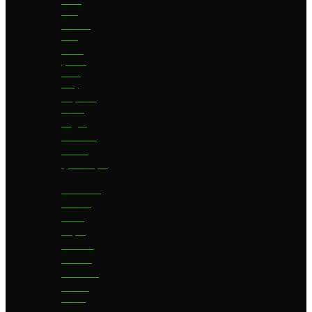
bier
Geuze
bier
I.P.A.
(India
Pale
Ale)
Imperial
Stout
Lager
Pilsener
Porter
Quadrupel
Rookbier
Saison
Stout
Tripel
Weizen
Witbier
Zuurbier
Zwaar
blond