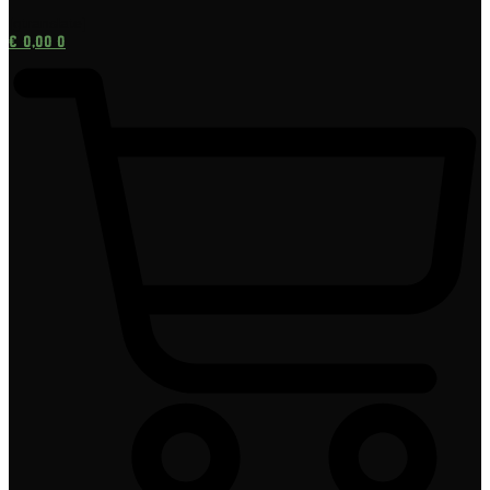
[gtranslate]
€
0,00
0