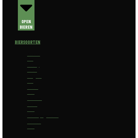
Open
Bieren
Biersoorten
Amber
Ale
Barley
Wine
Belgian
Ale
Blond
bier
Bokbier
Bruin
bier
Champagnebier
Dubbel
bier
Fruit