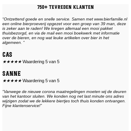
750+ tevreden klanten
“Ontzettend goede en snelle service. Samen met www.bierfamilie.nl
een online bierproeverij opgezet voor een groep van 39 man, deze
is zeker aan te raden! We kregen allemaal een mooi pakket
thuisbezorgd, en via de mail een mooi boekwerk met informatie
over de bieren, en nog wat leuke artikelen over bier in het
algemeen. “
Cas
★
★
★
★
★
Waardering 5 van 5
Sanne
★
★
★
★
★
Waardering 5 van 5
“Vanwege de nieuwe corona maatregelingen moeten wij de deuren
van het kantoor sluiten. We konden nog net last minute ons adres
wijzigen zodat we de lekkere biertjes toch thuis konden ontvangen.
Fijne klantenservice!”