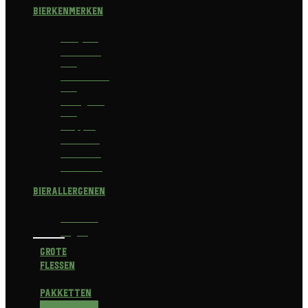
Bierkenmerken
Abdijbier
Alcoholvrij
bier
Alcoholarm
bier
Biologisch
bier
Trappist
Kerstbier
Lentebok
Herfstbok
Bierallergenen
Glutenvrij
Vegan
Grote
flessen
Pakketten