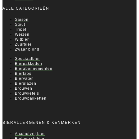
ALLE CATEGORIEËN
Saison
Stout
Tripel
Weizen
Witbier
Zuurbier
Zwaar blond
Speciaalbier
Bierpakketten
Bierabonnementen
Biertaps
Biervaten
Bierglazen
Brouwen
Brouwketels
Brouwpakketten
BIERALLERGENEN & KENMERKEN
Alcoholvrij bier
Biologisch bier