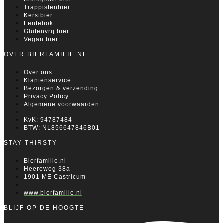
Trappistenbier
Kerstbier
Lentebok
Glutenvrij bier
Vegan bier
OVER BIERFAMILIE.NL
Over ons
Klantenservice
Bezorgen & verzending
Privacy Policy
Algemene voorwaarden
KvK: 94787484
BTW: NL856647846B01
STAY THIRSTY
Bierfamilie.nl
Heereweg 38a
1901 ME Castricum
www.bierfamilie.nl
BLIJF OP DE HOOGTE