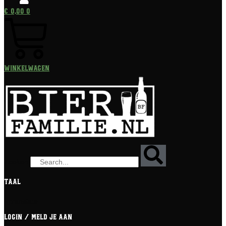
€
0,00
0
Winkelwagen
Zoeken
Taal
[gtranslate]
Login / meld je aan