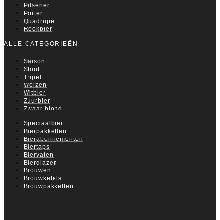
Pilsener
Porter
Quadrupel
Rookbier
ALLE CATEGORIEËN
Saison
Stout
Tripel
Weizen
Witbier
Zuurbier
Zwaar blond
Speciaalbier
Bierpakketten
Bierabonnementen
Biertaps
Biervaten
Bierglazen
Brouwen
Brouwketels
Brouwpakketten