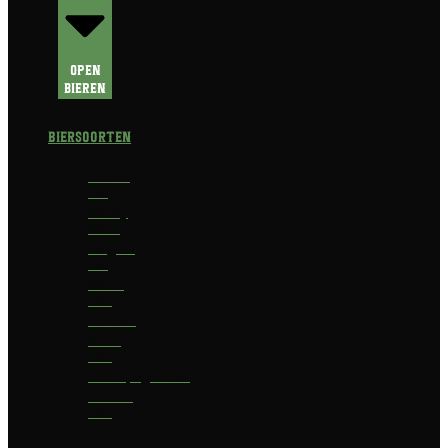
Open
Bieren
Biersoorten
Amber
Ale
Barley
Wine
Belgian
Ale
Blond
bier
Bokbier
Bruin
bier
Champagnebier
Dubbel
bier
Fruit