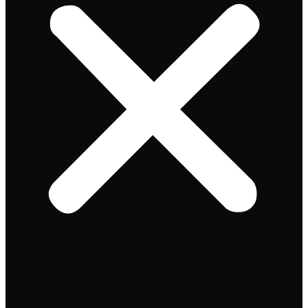
Speciaalbier
Bierpakket
Giftpacks