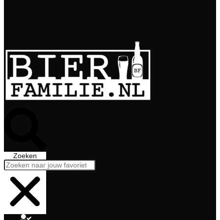
Bierabonnement
Bierproeverij
Bierglazen
Zoeken