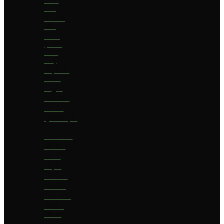
bier
Geuze
bier
I.P.A.
(India
Pale
Ale)
Imperial
Stout
Lager
Pilsener
Porter
Quadrupel
Rookbier
Saison
Stout
Tripel
Weizen
Witbier
Zuurbier
Zwaar
blond