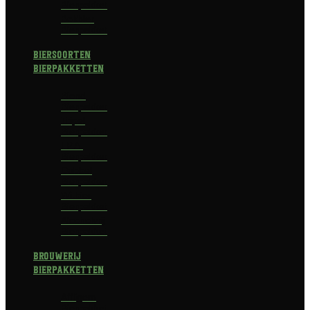
Bierpakket
Bokbier
Bierpakket
Biersoorten
Bierpakketten
Blond
Bierpakket
Tripel
Bierpakket
I.P.A.
Bierpakket
Dubbel
Bierpakket
Witbier
Bierpakket
Alcoholvrij
Bierpakket
Brouwerij
Bierpakketten
Affligem
Bierpakket