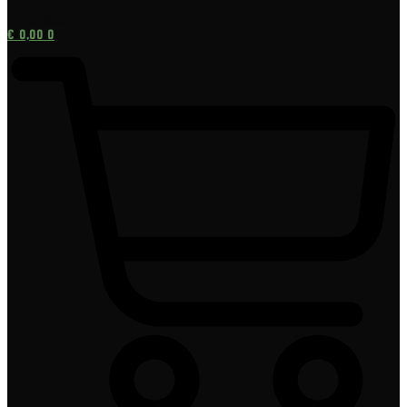
[gtranslate]
€
0,00
0