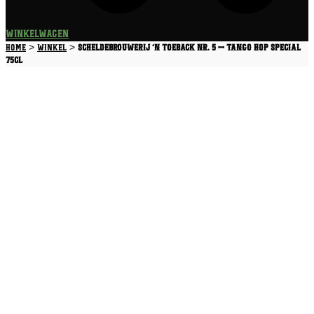
Winkelwagen
>
>
Home
Winkel
Scheldebrouwerij ‘n Toeback nr. 5 – Tango hop special
75CL