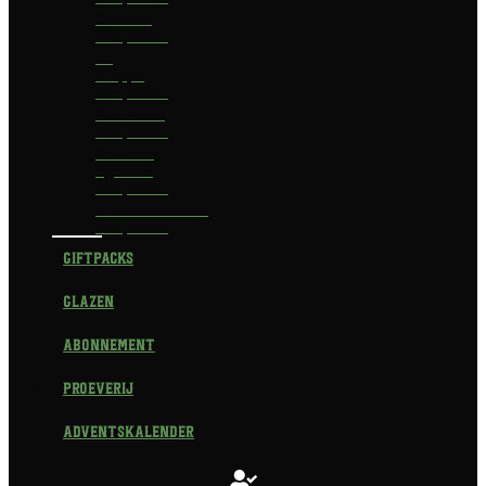
Delirium
Bierpakket
La
Trappe
Bierpakket
Waterland
Bierpakket
Brouwerij
Egmond
Bierpakket
Scheldebrouwerij
Bierpakket
Giftpacks
Glazen
Abonnement
Proeverij
Adventskalender