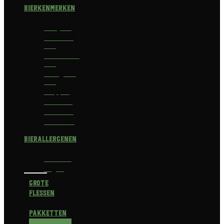
Bierkenmerken
Abdijbier
Alcoholvrij
bier
Alcoholarm
bier
Biologisch
bier
Trappist
Kerstbier
Lentebok
Herfstbok
Bierallergenen
Glutenvrij
Vegan
Grote
flessen
Pakketten