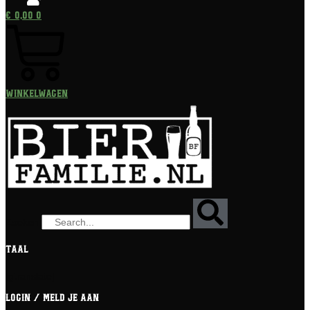
€
0,00
0
Winkelwagen
Zoeken
Taal
[gtranslate]
Login / meld je aan