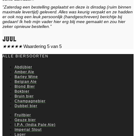
“Zaterdag een bestelling geplaatst en deze is dinsdag (ruim binnen
maximale levertijd) geleverd. Alles was keurig verpakt en ze hadden
er ook nog een leuk persoonlijk (handgeschreven) berichtje bij
gedaan! Ik heb mijn vader hier erg blij mee gemaakt en zou hier
zeker opnieuw bestellen.”
Juul
★
★
★
★
★
Waardering 5 van 5
ALLE BIERSOORTEN
Abdijbier
Amber Ale
Barley Wine
Belgian Ale
Blond Bier
Bokbier
Bruin bier
Champagnebier
Dubbel bier
Fruitbier
Geuze bier
I.P.A. (India Pale Ale)
Imperial Stout
Lager