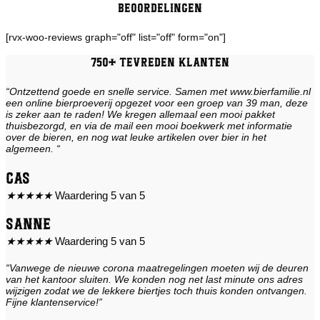
Beoordelingen
[rvx-woo-reviews graph="off" list="off" form="on"]
750+ tevreden klanten
“Ontzettend goede en snelle service. Samen met www.bierfamilie.nl
een online bierproeverij opgezet voor een groep van 39 man, deze
is zeker aan te raden! We kregen allemaal een mooi pakket
thuisbezorgd, en via de mail een mooi boekwerk met informatie
over de bieren, en nog wat leuke artikelen over bier in het
algemeen. “
Cas
★
★
★
★
★
Waardering 5 van 5
Sanne
★
★
★
★
★
Waardering 5 van 5
“Vanwege de nieuwe corona maatregelingen moeten wij de deuren
van het kantoor sluiten. We konden nog net last minute ons adres
wijzigen zodat we de lekkere biertjes toch thuis konden ontvangen.
Fijne klantenservice!”