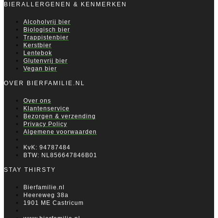
BIERALLERGENEN & KENMERKEN
Alcoholvrij bier
Biologisch bier
Trappistenbier
Kerstbier
Lentebok
Glutenvrij bier
Vegan bier
OVER BIERFAMILIE.NL
Over ons
Klantenservice
Bezorgen & verzending
Privacy Policy
Algemene voorwaarden
KvK: 94787484
BTW: NL856647846B01
STAY THIRSTY
Bierfamilie.nl
Heereweg 38a
1901 ME Castricum