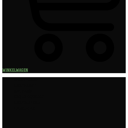
Winkelwagen
Speciaalbier
Bierpakket
Giftpacks
Bierabonnement
Bierproeverij
Bierglazen