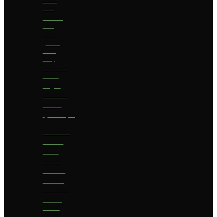
bier
Geuze
bier
I.P.A.
(India
Pale
Ale)
Imperial
Stout
Lager
Pilsener
Porter
Quadrupel
Rookbier
Saison
Stout
Tripel
Weizen
Witbier
Zuurbier
Zwaar
blond