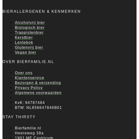
BIERALLERGENEN & KENMERKEN
Alcoholvrij bier
Biologisch bier
Trappistenbier
Kerstbier
Lentebok
Glutenvrij bier
Vegan bier
OVER BIERFAMILIE.NL
Over ons
Klantenservice
Bezorgen & verzending
Privacy Policy
Algemene voorwaarden
KvK: 94787484
BTW: NL856647846B01
STAY THIRSTY
Bierfamilie.nl
Heereweg 38a
1901 ME Castricum