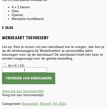
4 x 2 bieren
Glas
Opener
Memphis-hoofdband
€
35,00
Wenskaart toevoegen?
Let op: Kies je ervoor om een wenskaart toe te voegen, dan kun je
op de afrekenpagina bij 'Bestelnotities' je persoonlijke tekst
toevoegen voor op de wenskaart! De wenskaart hoeft één keer te
worden toegevoegd voor de gehele bestelling.
Ja
(
+
€
1,50
)
EK-
Bierpakket
2024
Toevoegen aan winkelwagen
aantal
Voeg toe aan favorietenlijst
Voeg toe aan favorietenlijst
Categorieën
Bierpakket
,
Bierstijl
,
EK 2024