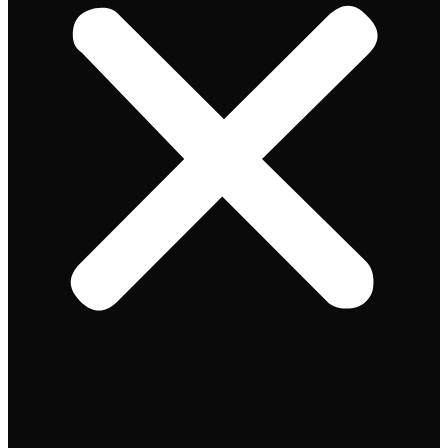
Speciaalbier
Bierpakket
Giftpacks