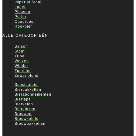
Imperial Stout
Lager
Pilsener
Porter
Quadrupel
Rookbier
ALLE CATEGORIEËN
Saison
Stout
Tripel
Weizen
Witbier
Zuurbier
Zwaar blond
Speciaalbier
Bierpakketten
Bierabonnementen
Biertaps
Biervaten
Bierglazen
Brouwen
Brouwketels
Brouwpakketten