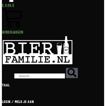
€
0,00
0
Winkelwagen
Zoeken
Taal
[gtranslate]
Login / meld je aan