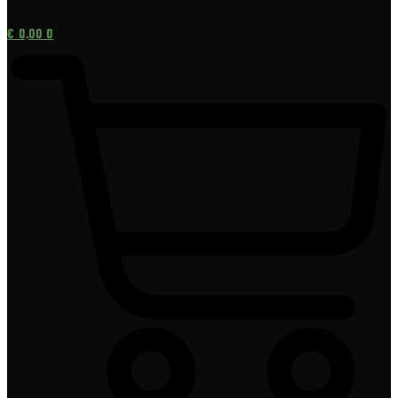
[gtranslate]
€
0,00
0