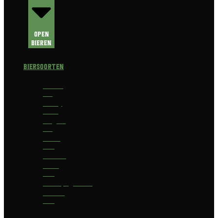
Open
Bieren
Biersoorten
Amber
Ale
Barley
Wine
Belgian
Ale
Blond
bier
Bokbier
Bruin
bier
Champagnebier
Dubbel
bier
Fruit