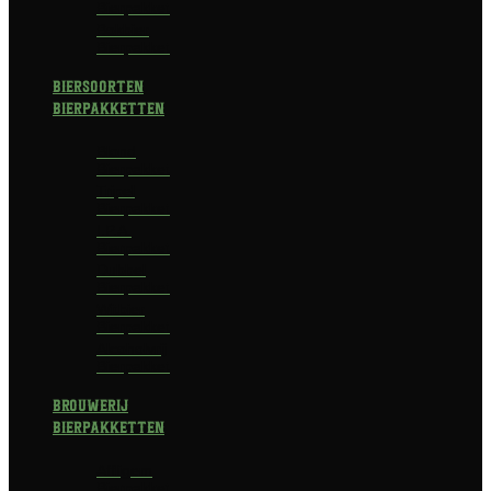
Bierpakket
Bokbier
Bierpakket
Biersoorten
Bierpakketten
Blond
Bierpakket
Tripel
Bierpakket
I.P.A.
Bierpakket
Dubbel
Bierpakket
Witbier
Bierpakket
Alcoholvrij
Bierpakket
Brouwerij
Bierpakketten
Affligem
Bierpakket