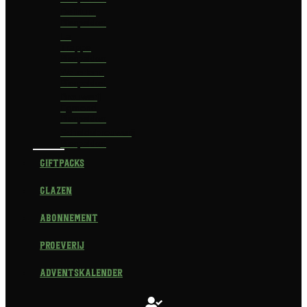
Delirium
Bierpakket
La
Trappe
Bierpakket
Waterland
Bierpakket
Brouwerij
Egmond
Bierpakket
Scheldebrouwerij
Bierpakket
Giftpacks
Glazen
Abonnement
Proeverij
Adventskalender