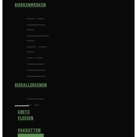
Bierkenmerken
Abdijbier
Alcoholvrij
bier
Alcoholarm
bier
Biologisch
bier
Trappist
Kerstbier
Lentebok
Herfstbok
Bierallergenen
Glutenvrij
Vegan
Grote
flessen
Pakketten