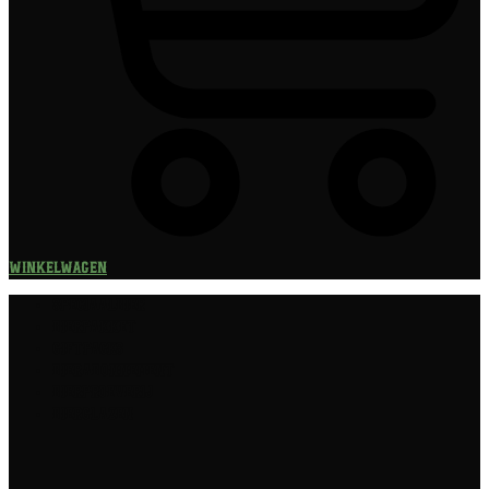
Winkelwagen
Speciaalbier
Bierpakket
Giftpacks
Bierabonnement
Bierproeverij
Bierglazen