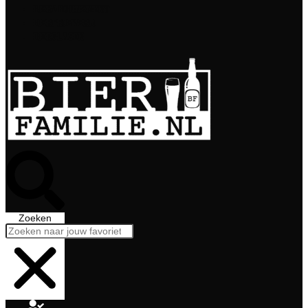
Bierabonnement
Bierproeverij
Bierglazen
Zoeken