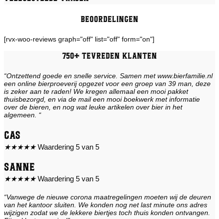
Beoordelingen
[rvx-woo-reviews graph="off" list="off" form="on"]
750+ tevreden klanten
“Ontzettend goede en snelle service. Samen met www.bierfamilie.nl
een online bierproeverij opgezet voor een groep van 39 man, deze
is zeker aan te raden! We kregen allemaal een mooi pakket
thuisbezorgd, en via de mail een mooi boekwerk met informatie
over de bieren, en nog wat leuke artikelen over bier in het
algemeen. “
Cas
★
★
★
★
★
Waardering 5 van 5
Sanne
★
★
★
★
★
Waardering 5 van 5
“Vanwege de nieuwe corona maatregelingen moeten wij de deuren
van het kantoor sluiten. We konden nog net last minute ons adres
wijzigen zodat we de lekkere biertjes toch thuis konden ontvangen.