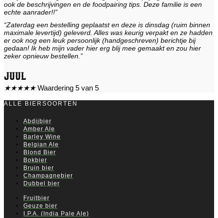
ook de beschrijvingen en de foodpairing tips. Deze familie is een
echte aanrader!!”
“Zaterdag een bestelling geplaatst en deze is dinsdag (ruim binnen
maximale levertijd) geleverd. Alles was keurig verpakt en ze hadden
er ook nog een leuk persoonlijk (handgeschreven) berichtje bij
gedaan! Ik heb mijn vader hier erg blij mee gemaakt en zou hier
zeker opnieuw bestellen.”
Juul
★
★
★
★
★
Waardering 5 van 5
ALLE BIERSOORTEN
Abdijbier
Amber Ale
Barley Wine
Belgian Ale
Blond Bier
Bokbier
Bruin bier
Champagnebier
Dubbel bier
Fruitbier
Geuze bier
I.P.A. (India Pale Ale)