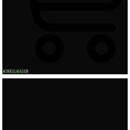
Winkelwagen
Speciaalbier
Bierpakket
Giftpacks
Bierabonnement
Bierproeverij
Bierglazen