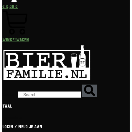
€
0,00
0
Winkelwagen
Zoeken
Taal
[gtranslate]
Login / meld je aan