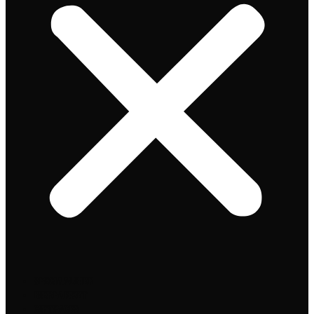
Speciaalbier
Bierpakket
Giftpacks