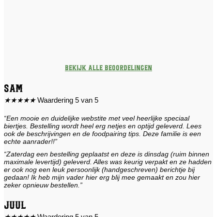
Bekijk alle beoordelingen
Sam
★
★
★
★
★
Waardering 5 van 5
“Een mooie en duidelijke webstite met veel heerlijke speciaal
biertjes. Bestelling wordt heel erg netjes en optijd geleverd. Lees
ook de beschrijvingen en de foodpairing tips. Deze familie is een
echte aanrader!!”
“Zaterdag een bestelling geplaatst en deze is dinsdag (ruim binnen
maximale levertijd) geleverd. Alles was keurig verpakt en ze hadden
er ook nog een leuk persoonlijk (handgeschreven) berichtje bij
gedaan! Ik heb mijn vader hier erg blij mee gemaakt en zou hier
zeker opnieuw bestellen.”
Juul
★
★
★
★
★
Waardering 5 van 5