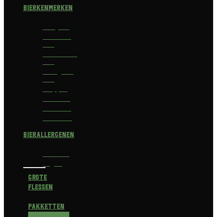
Bierkenmerken
Abdijbier
Alcoholvrij
bier
Alcoholarm
bier
Biologisch
bier
Trappist
Kerstbier
Lentebok
Herfstbok
Bierallergenen
Glutenvrij
Vegan
Grote
flessen
Pakketten