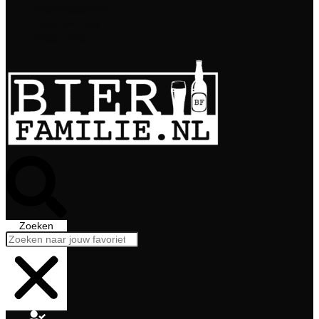
Bierabonnement
Bierproeverij
Bierglazen
Zoeken