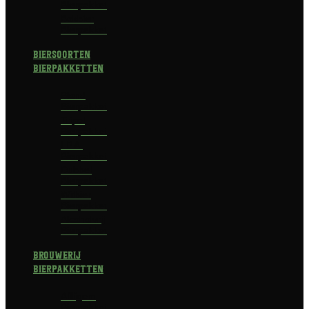
Bierpakket
Bokbier
Bierpakket
Biersoorten
Bierpakketten
Blond
Bierpakket
Tripel
Bierpakket
I.P.A.
Bierpakket
Dubbel
Bierpakket
Witbier
Bierpakket
Alcoholvrij
Bierpakket
Brouwerij
Bierpakketten
Affligem
Bierpakket