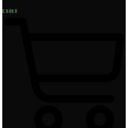
[gtranslate]
€
0,00
0