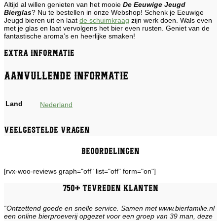
Altijd al willen genieten van het mooie
De Eeuwige Jeugd
Bierglas
? Nu te bestellen in onze Webshop! Schenk je Eeuwige
Jeugd bieren uit en laat
de schuimkraag
zijn werk doen. Wals even
met je glas en laat vervolgens het bier even rusten. Geniet van de
fantastische aroma’s en heerlijke smaken!
Extra informatie
Aanvullende informatie
Land
Nederland
Veelgestelde vragen
Beoordelingen
[rvx-woo-reviews graph="off" list="off" form="on"]
750+ tevreden klanten
“Ontzettend goede en snelle service. Samen met www.bierfamilie.nl
een online bierproeverij opgezet voor een groep van 39 man, deze