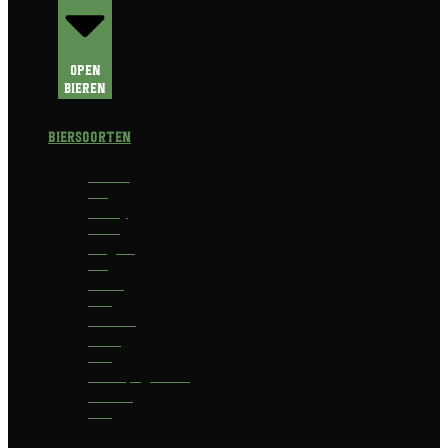
Open
Bieren
Biersoorten
Amber
Ale
Barley
Wine
Belgian
Ale
Blond
bier
Bokbier
Bruin
bier
Champagnebier
Dubbel
bier
Fruit