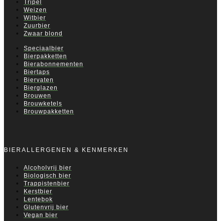
Tripel
Weizen
Witbier
Zuurbier
Zwaar blond
Speciaalbier
Bierpakketten
Bierabonnementen
Biertaps
Biervaten
Bierglazen
Brouwen
Brouwketels
Brouwpakketten
BIERALLERGENEN & KENMERKEN
Alcoholvrij bier
Biologisch bier
Trappistenbier
Kerstbier
Lentebok
Glutenvrij bier
Vegan bier