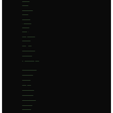
bier
Geuze
bier
I.P.A.
(India
Pale
Ale)
Imperial
Stout
Lager
Pilsener
Porter
Quadrupel
Rookbier
Saison
Stout
Tripel
Weizen
Witbier
Zuurbier
Zwaar
blond