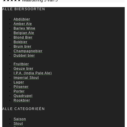
ALLE BIERSOORTEN
Abdijbier
Amber Ale
Barley Wine
Belgian Ale
Blond Bier
Bokbier
Bruin bier
Champagnebier
Dubbel bier
Fruitbier
Geuze bier
I.P.A. (India Pale Ale)
Imperial Stout
Lager
Pilsener
Porter
Quadrupel
Rookbier
ALLE CATEGORIEËN
Saison
Stout