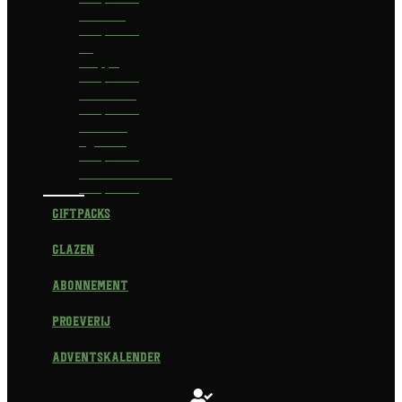
Delirium
Bierpakket
La
Trappe
Bierpakket
Waterland
Bierpakket
Brouwerij
Egmond
Bierpakket
Scheldebrouwerij
Bierpakket
Giftpacks
Glazen
Abonnement
Proeverij
Adventskalender