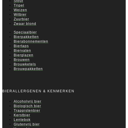
Stout
Tripel
Weizen
Witbier
Zuurbier
Zwaar blond
Speciaalbier
Bierpakketten
Bierabonnementen
Biertaps
Biervaten
Bierglazen
Brouwen
Brouwketels
Brouwpakketten
BIERALLERGENEN & KENMERKEN
Alcoholvrij bier
Biologisch bier
Trappistenbier
Kerstbier
Lentebok
Glutenvrij bier