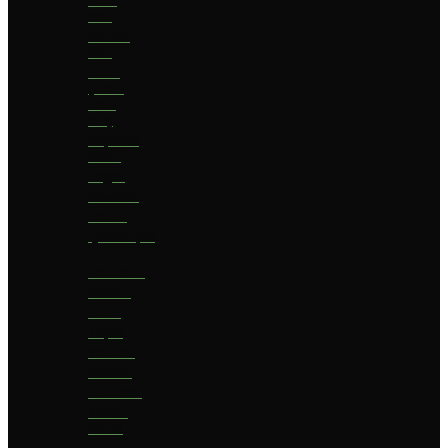
bier
Geuze
bier
I.P.A.
(India
Pale
Ale)
Imperial
Stout
Lager
Pilsener
Porter
Quadrupel
Rookbier
Saison
Stout
Tripel
Weizen
Witbier
Zuurbier
Zwaar
blond