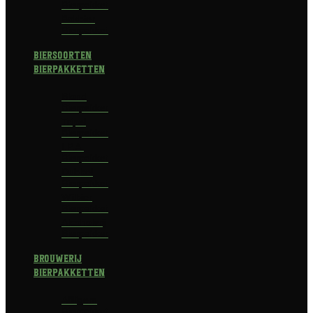
Bierpakket
Bokbier
Bierpakket
Biersoorten
Bierpakketten
Blond
Bierpakket
Tripel
Bierpakket
I.P.A.
Bierpakket
Dubbel
Bierpakket
Witbier
Bierpakket
Alcoholvrij
Bierpakket
Brouwerij
Bierpakketten
Affligem
Bierpakket