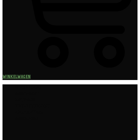
Winkelwagen
Speciaalbier
Bierpakket
Giftpacks
Bierabonnement
Bierproeverij
Bierglazen