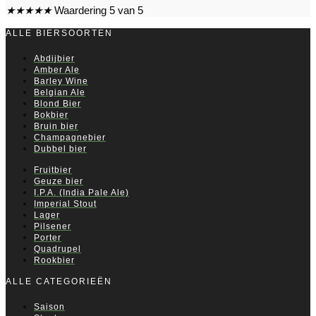
★
★
★
★
★
Waardering 5 van 5
ALLE BIERSOORTEN
Abdijbier
Amber Ale
Barley Wine
Belgian Ale
Blond Bier
Bokbier
Bruin bier
Champagnebier
Dubbel bier
Fruitbier
Geuze bier
I.P.A. (India Pale Ale)
Imperial Stout
Lager
Pilsener
Porter
Quadrupel
Rookbier
ALLE CATEGORIEËN
Saison