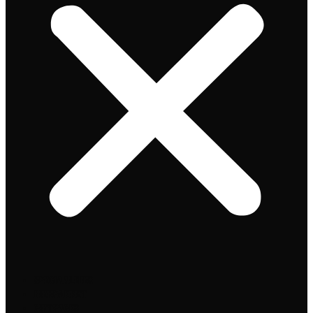
Speciaalbier
Bierpakket
Giftpacks