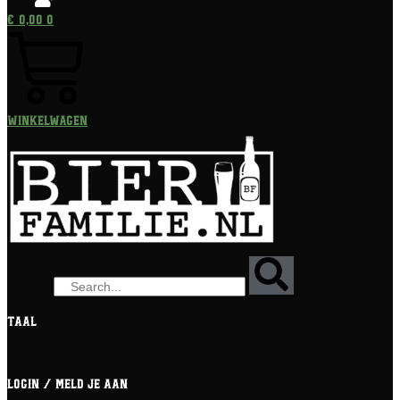
€
0,00
0
Winkelwagen
Zoeken
Taal
[gtranslate]
Login / meld je aan