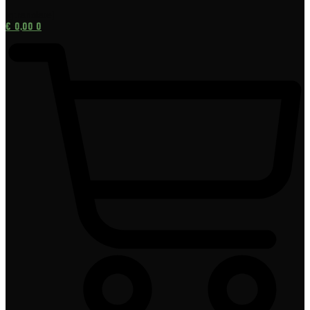
[gtranslate]
€
0,00
0