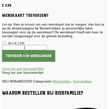
€
2,99
Wenskaart toevoegen?
Let op: Kies je ervoor om een wenskaart toe te voegen, dan kun je
op de afrekenpagina bij 'Bestelnotities' je persoonlijke tekst
toevoegen voor op de wenskaart! De wenskaart hoeft één keer te
worden toegevoegd voor de gehele bestelling.
Ja
(
+
€
1,50
)
Brouwerij
van
Orval
Toevoegen aan winkelwagen
aantal
Voeg toe aan favorietenlijst
Voeg toe aan favorietenlijst
SKU
f808a8819200
Categorieën
Biersoorten
,
Speciaalbier
Waarom bestellen bij Bierfamilie?