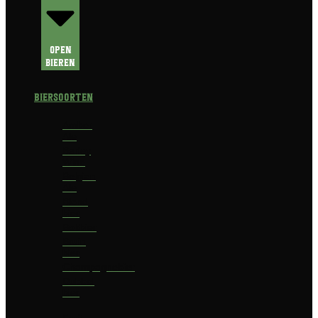
Open
Bieren
Biersoorten
Amber
Ale
Barley
Wine
Belgian
Ale
Blond
bier
Bokbier
Bruin
bier
Champagnebier
Dubbel
bier
Fruit