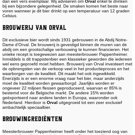
dan een vers exemplaar. Wij adviseren om
Orval
enkel te drinken
bij een bijzondere gelegenheid. De smaken komen het beste naar
voren wanneer je dit bier drinkt op een temperatuur van 12 graden
Celsius.
Brouwerij Van Orval
Dit exclusieve bier wordt sinds 1931 gebrouwen in de Abdij Notre-
Dame d’Orval. De brouwerij is gevestigd binnen de muren van de
abdij om een grootschalige verbouwing te kunnen financieren. Het
unieke recept is toegewezen aan meesterbrouwer Pappenheimer.
Inmiddels is dit trappistenbier een klassieker geworden die iedereen
wel eens geproefd moet hebben. Brouwerij van Orval investeert met
de opbrengsten van de verkoop veel in het productieproces en het
waarborgen van de kwaliteit. Dit maakt het ook ingewikkeld.
Enerzijds is er een enorme vraag naar het bier, maar anderzijds
moet de kwaliteit worden gewaarborgd. Jaarlijks worden er
ongeveer 22 miljoen flessen geproduceerd, waarvan er 85% is
bestemd voor de Belgische markt. De andere 15% worden
geëxporteerd naar andere landen in Europa, waaronder ook
Nederland. Hierdoor is
Orval
uitgegroeid tot een zeer exclusief
ambachtelijk speciaalbier.
Brouwingrediënten
Meesterbrouwer Pappenheimer heeft onder het toeziend oog van