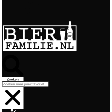
Bierabonnement
Bierproeverij
Bierglazen
Zoeken