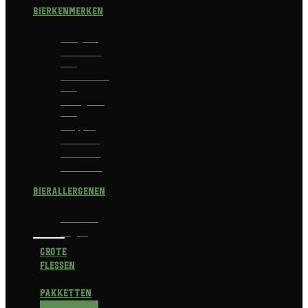
Bierkenmerken
Abdijbier
Alcoholvrij
bier
Alcoholarm
bier
Biologisch
bier
Trappist
Kerstbier
Lentebok
Herfstbok
Bierallergenen
Glutenvrij
Vegan
Grote
flessen
Pakketten