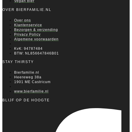
Vegan bier
OVER BIERFAMILIE.NL
Over ons
Klantenservice
Bezorgen & verzending
Privacy Policy
Algemene voorwaarden
KvK: 94787484
BTW: NL856647846B01
STAY THIRSTY
Bierfamilie.nl
Heereweg 38a
1901 ME Castricum
www.bierfamilie.nl
BLIJF OP DE HOOGTE