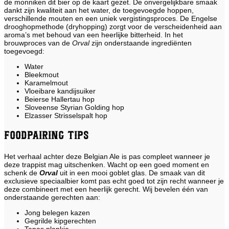
de monniken dit bier op de kaart gezet. De onvergelijkbare smaak
dankt zijn kwaliteit aan het water, de toegevoegde hoppen,
verschillende mouten en een uniek vergistingsproces. De Engelse
drooghopmethode (dryhopping) zorgt voor de verscheidenheid aan
aroma’s met behoud van een heerlijke bitterheid. In het
brouwproces van de
Orval
zijn onderstaande ingrediënten
toegevoegd:
Water
Bleekmout
Karamelmout
Vloeibare kandijsuiker
Beierse Hallertau hop
Sloveense Styrian Golding hop
Elzasser Strisselspalt hop
Foodpairing tips
Het verhaal achter deze Belgian Ale is pas compleet wanneer je
deze trappist mag uitschenken. Wacht op een goed moment en
schenk de
Orval
uit in een mooi goblet glas. De smaak van dit
exclusieve speciaalbier komt pas echt goed tot zijn recht wanneer je
deze combineert met een heerlijk gerecht. Wij bevelen één van
onderstaande gerechten aan:
Jong belegen kazen
Gegrilde kipgerechten
Tapas plankje