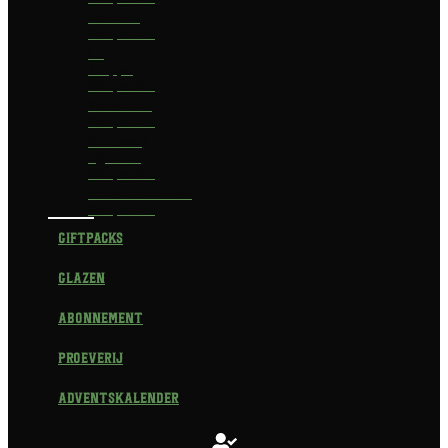
Delirium
Bierpakket
La
Trappe
Bierpakket
Waterland
Bierpakket
Brouwerij
Egmond
Bierpakket
Scheldebrouwerij
Bierpakket
Giftpacks
Glazen
Abonnement
Proeverij
Adventskalender