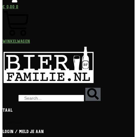
€
0,00
0
Winkelwagen
Zoeken
Taal
[gtranslate]
Login / meld je aan