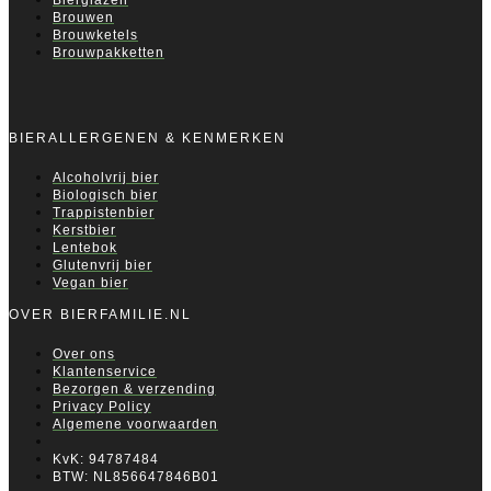
Brouwen
Brouwketels
Brouwpakketten
BIERALLERGENEN & KENMERKEN
Alcoholvrij bier
Biologisch bier
Trappistenbier
Kerstbier
Lentebok
Glutenvrij bier
Vegan bier
OVER BIERFAMILIE.NL
Over ons
Klantenservice
Bezorgen & verzending
Privacy Policy
Algemene voorwaarden
KvK: 94787484
BTW: NL856647846B01