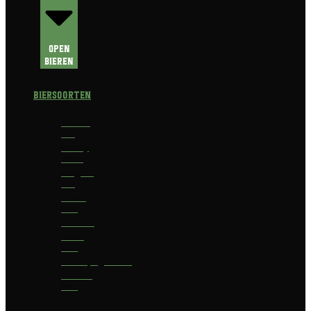
Open
Bieren
Biersoorten
Amber
Ale
Barley
Wine
Belgian
Ale
Blond
bier
Bokbier
Bruin
bier
Champagnebier
Dubbel
bier
Fruit