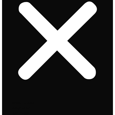
Speciaalbier
Bierpakket
Giftpacks