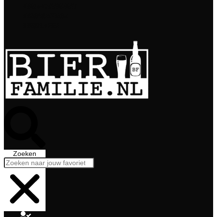
Bierabonnement
Bierproeverij
Bierglazen
Zoeken