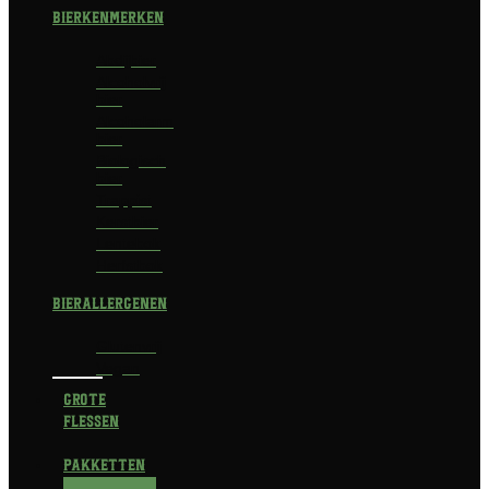
Bierkenmerken
Abdijbier
Alcoholvrij
bier
Alcoholarm
bier
Biologisch
bier
Trappist
Kerstbier
Lentebok
Herfstbok
Bierallergenen
Glutenvrij
Vegan
Grote
flessen
Pakketten