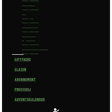
Delirium
Bierpakket
La
Trappe
Bierpakket
Waterland
Bierpakket
Brouwerij
Egmond
Bierpakket
Scheldebrouwerij
Bierpakket
Giftpacks
Glazen
Abonnement
Proeverij
Adventskalender