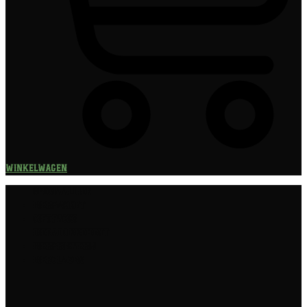
Winkelwagen
Speciaalbier
Bierpakket
Giftpacks
Bierabonnement
Bierproeverij
Bierglazen