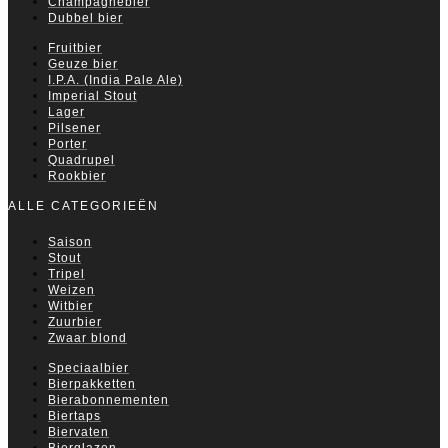
Champagnebier
Dubbel bier
Fruitbier
Geuze bier
I.P.A. (India Pale Ale)
Imperial Stout
Lager
Pilsener
Porter
Quadrupel
Rookbier
ALLE CATEGORIEËN
Saison
Stout
Tripel
Weizen
Witbier
Zuurbier
Zwaar blond
Speciaalbier
Bierpakketten
Bierabonnementen
Biertaps
Biervaten
Bierglazen