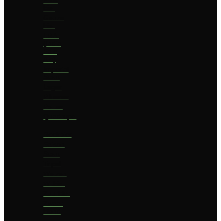
bier
Geuze
bier
I.P.A.
(India
Pale
Ale)
Imperial
Stout
Lager
Pilsener
Porter
Quadrupel
Rookbier
Saison
Stout
Tripel
Weizen
Witbier
Zuurbier
Zwaar
blond