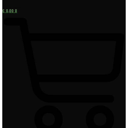
[gtranslate]
€
0,00
0