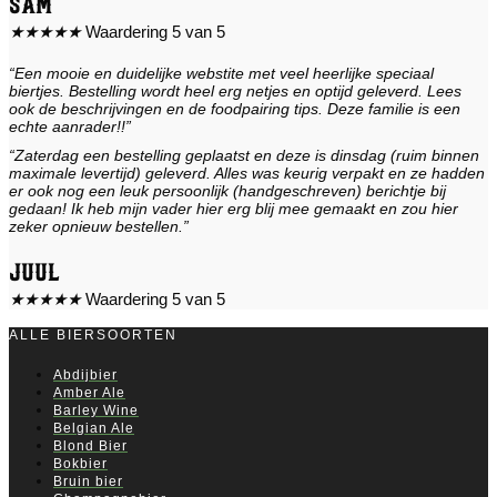
Sam
★
★
★
★
★
Waardering 5 van 5
“Een mooie en duidelijke webstite met veel heerlijke speciaal
biertjes. Bestelling wordt heel erg netjes en optijd geleverd. Lees
ook de beschrijvingen en de foodpairing tips. Deze familie is een
echte aanrader!!”
“Zaterdag een bestelling geplaatst en deze is dinsdag (ruim binnen
maximale levertijd) geleverd. Alles was keurig verpakt en ze hadden
er ook nog een leuk persoonlijk (handgeschreven) berichtje bij
gedaan! Ik heb mijn vader hier erg blij mee gemaakt en zou hier
zeker opnieuw bestellen.”
Juul
★
★
★
★
★
Waardering 5 van 5
ALLE BIERSOORTEN
Abdijbier
Amber Ale
Barley Wine
Belgian Ale
Blond Bier
Bokbier
Bruin bier