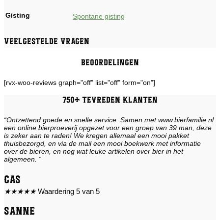
Gisting
Spontane gisting
Veelgestelde vragen
Beoordelingen
[rvx-woo-reviews graph="off" list="off" form="on"]
750+ tevreden klanten
“Ontzettend goede en snelle service. Samen met www.bierfamilie.nl
een online bierproeverij opgezet voor een groep van 39 man, deze
is zeker aan te raden! We kregen allemaal een mooi pakket
thuisbezorgd, en via de mail een mooi boekwerk met informatie
over de bieren, en nog wat leuke artikelen over bier in het
algemeen. “
Cas
★
★
★
★
★
Waardering 5 van 5
Sanne