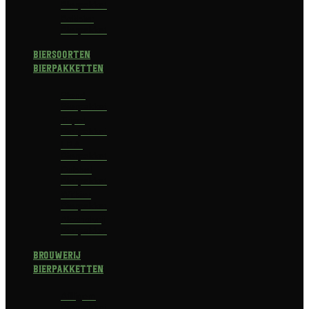
Bierpakket
Bokbier
Bierpakket
Biersoorten
Bierpakketten
Blond
Bierpakket
Tripel
Bierpakket
I.P.A.
Bierpakket
Dubbel
Bierpakket
Witbier
Bierpakket
Alcoholvrij
Bierpakket
Brouwerij
Bierpakketten
Affligem
Bierpakket