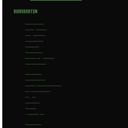
Biersoorten
Amber Ale
Barley Wine
Belgian Ale
Blond bier
Bokbier
Bruin bier
Champagnebier
Dubbel bier
Fruit bier
Geuze bier
I.P.A. (India Pale Ale)
Imperial Stout
Lager
Pilsener
Porter
Quadrupel
Rookbier