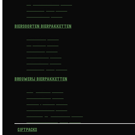
Prijswinnend Bierpakket
Alcoholvrij Bierpakket
Bokbier Bierpakket
Biersoorten Bierpakketten
Blond Bierpakket
Tripel Bierpakket
I.P.A. Bierpakket
Dubbel Bierpakket
Witbier Bierpakket
Alcoholvrij Bierpakket
Brouwerij Bierpakketten
Affligem Bierpakket
Delirium Bierpakket
La Trappe Bierpakket
Waterland Bierpakket
Brouwerij Egmond Bierpakket
Scheldebrouwerij Bierpakket
Giftpacks