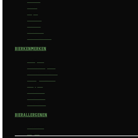
Saison
Stout
Tripel
Weizen
Witbier
Zuurbier
Zwaar blond
Bierkenmerken
Abdijbier
Alcoholvrij bier
Alcoholarm bier
Biologisch bier
Trappist
Kerstbier
Lentebok
Herfstbok
Bierallergenen
Glutenvrij
Vegan