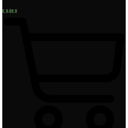
[gtranslate]
€
0,00
0