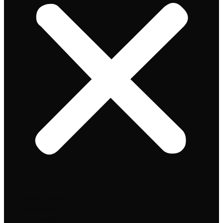
Speciaalbier
Bierpakket
Giftpacks