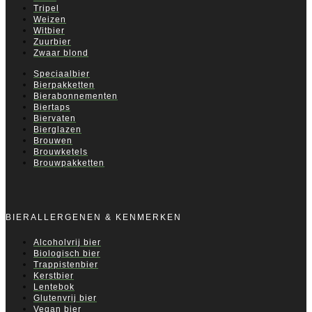
Tripel
Weizen
Witbier
Zuurbier
Zwaar blond
Speciaalbier
Bierpakketten
Bierabonnementen
Biertaps
Biervaten
Bierglazen
Brouwen
Brouwketels
Brouwpakketten
BIERALLERGENEN & KENMERKEN
Alcoholvrij bier
Biologisch bier
Trappistenbier
Kerstbier
Lentebok
Glutenvrij bier
Vegan bier