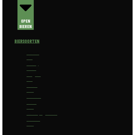
Open
Bieren
Biersoorten
Amber
Ale
Barley
Wine
Belgian
Ale
Blond
bier
Bokbier
Bruin
bier
Champagnebier
Dubbel
bier
Fruit