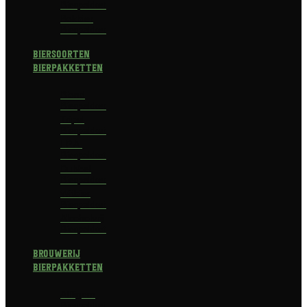
Bierpakket
Bokbier
Bierpakket
Biersoorten
Bierpakketten
Blond
Bierpakket
Tripel
Bierpakket
I.P.A.
Bierpakket
Dubbel
Bierpakket
Witbier
Bierpakket
Alcoholvrij
Bierpakket
Brouwerij
Bierpakketten
Affligem
Bierpakket