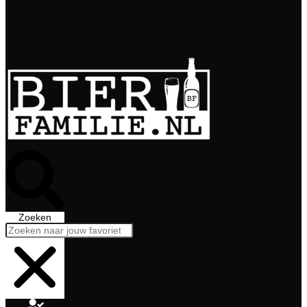
Bierabonnement
Bierproeverij
Bierglazen
Zoeken