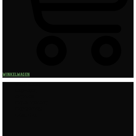
Winkelwagen
Speciaalbier
Bierpakket
Giftpacks
Bierabonnement
Bierproeverij
Bierglazen