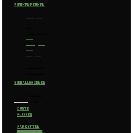
Bierkenmerken
Abdijbier
Alcoholvrij
bier
Alcoholarm
bier
Biologisch
bier
Trappist
Kerstbier
Lentebok
Herfstbok
Bierallergenen
Glutenvrij
Vegan
Grote
flessen
Pakketten