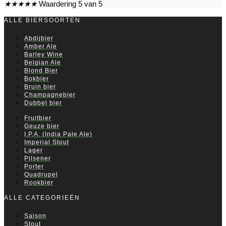
★
★
★
★
★
Waardering 5 van 5
ALLE BIERSOORTEN
Abdijbier
Amber Ale
Barley Wine
Belgian Ale
Blond Bier
Bokbier
Bruin bier
Champagnebier
Dubbel bier
Fruitbier
Geuze bier
I.P.A. (India Pale Ale)
Imperial Stout
Lager
Pilsener
Porter
Quadrupel
Rookbier
ALLE CATEGORIEËN
Saison
Stout