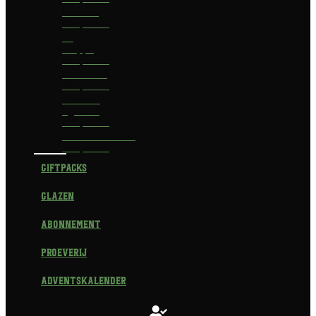
Delirium
Bierpakket
La
Trappe
Bierpakket
Waterland
Bierpakket
Brouwerij
Egmond
Bierpakket
Scheldebrouwerij
Bierpakket
Giftpacks
Glazen
Abonnement
Proeverij
Adventskalender