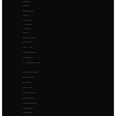
bier
Geuze
bier
I.P.A.
(India
Pale
Ale)
Imperial
Stout
Lager
Pilsener
Porter
Quadrupel
Rookbier
Saison
Stout
Tripel
Weizen
Witbier
Zuurbier
Zwaar
blond