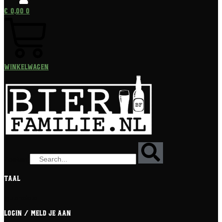
€
0,00
0
Winkelwagen
Zoeken
Taal
[gtranslate]
Login / meld je aan